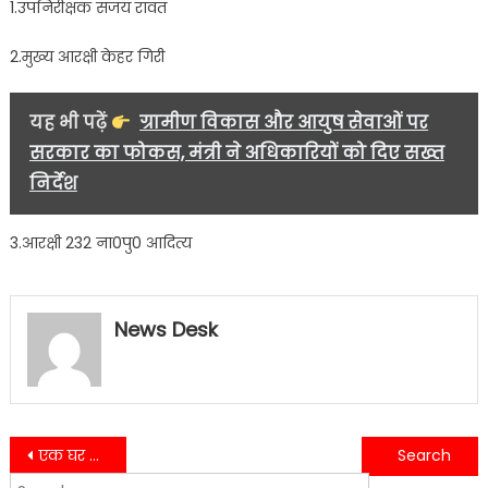
1.उपनिरीक्षक संजय रावत
2.मुख्य आरक्षी केहर गिरी
यह भी पढ़ें
ग्रामीण विकास और आयुष सेवाओं पर
सरकार का फोकस, मंत्री ने अधिकारियों को दिए सख्त
निर्देश
3.आरक्षी 232 ना0पु0 आदित्य
News Desk
Post
एक घर की दीवार गिर जाने से मलवे में दबकर महिला की मृत्यु…..
काशीपुर में महाप्रबंधक 9000 रूपयों की रिश्वत लेते रंगे हाथो गिरफ्तार……
Search