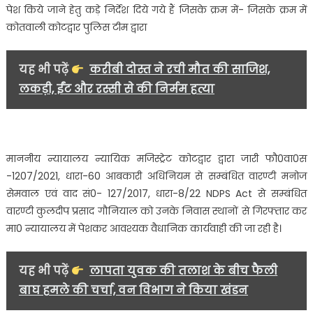
पेश किये जाने हेतु कड़े निर्देश दिये गये हैं जिसके क्रम में- जिसके क्रम में
फरार
कोतवाली कोटद्वार पुलिस टीम द्वारा
चल
रहे
02
यह भी पढ़ें
करीबी दोस्त ने रची मौत की साजिश,
वारण्टियों
लकड़ी, ईंट और रस्सी से की निर्मम हत्या
को
पौड़ी
पुलिस
ने
किया
माननीय न्यायालय न्यायिक मजिस्ट्रेट कोटद्वार द्वारा जारी फौ0वा0स
गिरफ्तार…..
-1207/2021, धारा-60 आबकारी अधिनियम से सम्बंधित वारण्टी मनोज
सेमवाल एवं वाद सं0- 127/2017, धारा-8/22 NDPS Act से सम्बंधित
वारण्टी कुलदीप प्रसाद गौनियाल को उनके निवास स्थानों से गिरफ्तार कर
मा0 न्यायालय में पेशकर आवश्यक वैधानिक कार्यवाही की जा रही है।
यह भी पढ़ें
लापता युवक की तलाश के बीच फैली
बाघ हमले की चर्चा, वन विभाग ने किया खंडन