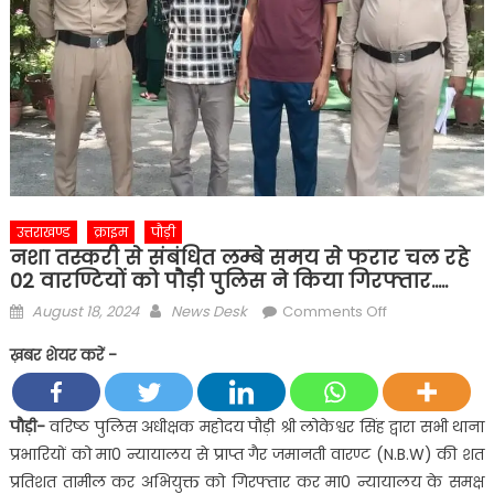
उत्तराखण्ड
क्राइम
पौड़ी
नशा तस्करी से संबंधित लम्बे समय से फरार चल रहे
02 वारण्टियों को पौड़ी पुलिस ने किया गिरफ्तार…..
Posted
Author
on
August 18, 2024
News Desk
Comments Off
on
नशा
ख़बर शेयर करें -
तस्करी
से
संबंधित
पौड़ी-
वरिष्ठ पुलिस अधीक्षक महोदय पौड़ी श्री लोकेश्वर सिंह द्वारा सभी थाना
लम्बे
प्रभारियों को मा0 न्यायालय से प्राप्त गैर जमानती वारण्ट (N.B.W) की शत
समय
प्रतिशत तामील कर अभियुक्त को गिरफ्तार कर मा0 न्यायालय के समक्ष
से