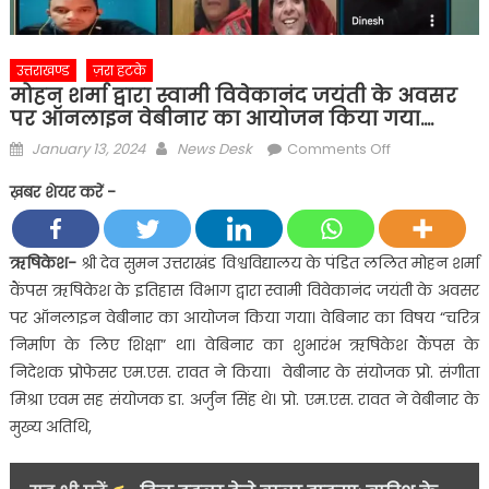
उत्तराखण्ड
ज़रा हटके
मोहन शर्मा द्वारा स्वामी विवेकानंद जयंती के अवसर
पर ऑनलाइन वेबीनार का आयोजन किया गया….
Posted
Author
on
January 13, 2024
News Desk
Comments Off
on
मोहन
ख़बर शेयर करें -
शर्मा
द्वारा
स्वामी
ऋषिकेश-
श्री देव सुमन उत्तराखंड विश्वविद्यालय के पंडित ललित मोहन शर्मा
विवेकानंद
कैंपस ऋषिकेश के इतिहास विभाग द्वारा स्वामी विवेकानंद जयंती के अवसर
जयंती
पर ऑनलाइन वेबीनार का आयोजन किया गया। वेबिनार का विषय “चरित्र
के
निर्माण के लिए शिक्षा” था। वेबिनार का शुभारंभ ऋषिकेश कैंपस के
अवसर
निदेशक प्रोफेसर एम.एस. रावत ने किया। वेबीनार के संयोजक प्रो. संगीता
पर
ऑनलाइन
मिश्रा एवम सह संयोजक डा. अर्जुन सिंह थे। प्रो. एम.एस. रावत ने वेबीनार के
वेबीनार
मुख्य अतिथि,
का
आयोजन