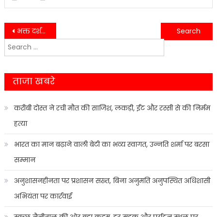
Post
भक्त दर्शन राजकीय स्नातकोत्तर महाविद्यालय की राष्ट्रीय सेवा योजना इकाई के तत्वावधान में राष्ट्रीय युवा दिवस का आयोजन किया गया……
राजकीय महाविद्यालय कण्वघाटी कोटद्वार के सात दिवसीय राष्ट्रीय सेवा योजना शिविर में मनाया गया राष्ट्रीय युवा दिवस…..
Search
navigation
for:
ताजा खबरे
करीबी दोस्त ने रची मौत की साजिश, लकड़ी, ईंट और रस्सी से की निर्मम
हत्या
भारत का मान बढ़ाने वाली बेटी का भव्य स्वागत, उन्नति शर्मा पर बरसा
सम्मान
अनुशासनहीनता पर प्रशासन सख्त, बिना अनुमति अनुपस्थित अधिशासी
अभियंता पर कार्रवाई
स्वच्छ नैनीताल की ओर बड़ा कदम, हर सड़क और पर्यटन स्थल पर