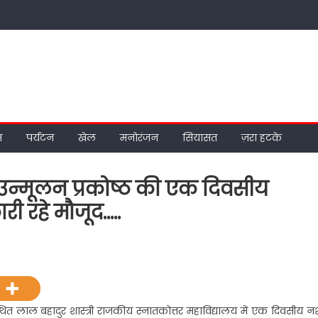
म
पर्यटन
खेल
मनोरंजन
सियासत
ज़रा हटके
उन्मूलन प्रकोष्ठ की एक दिवसीय
ी रहे मौजूद…..
on
एलबीएस
महाविद्यालय
में
नशा
 स्थित लाल बहादुर शास्त्री राजकीय स्नातकोत्तर महाविद्यालय में एक दिवसीय न
उन्मूलन