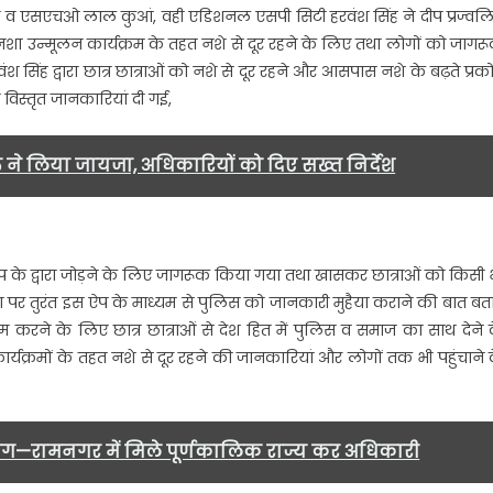
िटी व एसएचओ लाल कुआं, वही एडिशनल एसपी सिटी हरवंश सिंह ने दीप प्रज्वल
प्रकोष्ठ
रा नशा उन्मूलन कार्यक्रम के तहत नशे से दूर रहने के लिए तथा लोगों को जागर
की
सिंह द्वारा छात्र छात्राओं को नशे से दूर रहने और आसपास नशे के बढ़ते प्रक
एक
 विस्तृत जानकारियां दी गई,
दिवसीय
संगोष्ठी
,पुलिस
ने लिया जायजा, अधिकारियों को दिए सख्त निर्देश
के
आला
अधिकारी
रहे
एप के द्वारा जोड़ने के लिए जागरूक किया गया तथा खासकर छात्राओं को किसी 
मौजूद…..
 पर तुरंत इस ऐप के माध्यम से पुलिस को जानकारी मुहैया कराने की बात बत
त्म करने के लिए छात्र छात्राओं से देश हित में पुलिस व समाज का साथ देने 
र्यक्रमों के तहत नशे से दूर रहने की जानकारियां और लोगों तक भी पहुंचाने 
मांग—रामनगर में मिले पूर्णकालिक राज्य कर अधिकारी