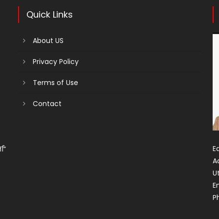
Quick Links
About US
Privacy Policy
Terms of Use
Contact
Ed
ता”
A
U
E
P