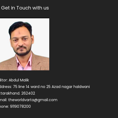
Get in Touch with us
itor: Abdul Malik
ddress: 75 line 14 ward no 25 Azad nagar haldwani
ttarakhand. 262402
mail: theworldvarta@gmail.com
hone: 9119078200