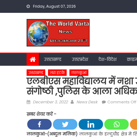
Skip
Friday, August 07, 2026
to
content
उत्तराखण्ड
उत्तरप्रदेश
देश-विदेश
क्राइ
उत्तराखण्ड
ज़रा हटके
लालकुआं
एलबीएस महाविद्यालय में नशा 
संगोष्ठी ,पुलिस के आला अधिकार
Posted
Author
December 3, 2022
News Desk
Comments Off
on
ख़बर शेयर करें -
लालकुआं-(अब्दुल मलिक)
लालकुआं के हल्दुचौड क्षेत्र में