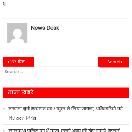
है।
News Desk
Post
137 दिन से धरने पर बैठे सेंचुरी पेपर मिल के श्रमिकों को समर्थन देने पहुंचे पूर्व सीएम…..
भविष्य में दुग्ध संघ लालकुआं को मिलेगी एक अरब बीस लाख रूपये की भारी-रकम धनराशि….
Search
navigation
for:
ताजा खबरे
मतदाता सूची सत्यापन का आयुक्त ने लिया जायजा, अधिकारियों को
दिए सख्त निर्देश
लालकुआं पुलिस का शिकंजा, कच्ची शराब की खेप पकड़ी, सप्लाई