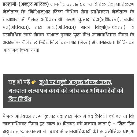
हल्द्वानी-(अब्दुल मलिक)
माननीय उत्तराखंड राज्य विधिक सेवा प्राधिकरण
मानवाधिकार
नैनीताल के निर्देशानुशार जिला विधिक सेवा प्राधिकरण नैनीताल के
दिवस
तत्वाधान में पैनल अधिवक्ताओं तरुण कुमार चंद्रा(अधिवक्ता), नवीन
के
पंत(अधिवक्ता), तारा आर्य,(अधिवक्ता) बाला विदुषी(अधिवक्ता), व
अवसर
पराविधिक स्वयं सेवक यशवंत कुमार द्वारा विश्व मानवाधिकार दिवस के
पर
ज़िला
अवसर पर नैनीताल स्थित ज़िला कारागार (जेल ) में जागरूकता शिविर का
कारागार
आयोजन किया गया।
(जेल)
में
किया
गया
यह भी पढ़ें
बूथों पर पहुंचे आयुक्त दीपक रावत,
आयोजन…..
मतदाता सत्यापन कार्य की जांच कर अधिकारियों को
दिए निर्देश
पैनल अधिवक्ता तरुण कुमार चंद्रा द्वारा जेल में बंद कैदियों को बताया कि
मानवाधिकार दिवस हर साल 10 दिसंबर को मनाया जाता है – जिस दिन
संयुक्त राष्ट्र महासभा ने 1948 में मानवाधिकारों की सार्वभौमिक घोषणा