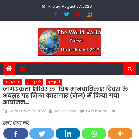
Skip
Friday, August 07, 2026
to
content
उत्तराखण्ड
ज़रा हटके
हल्द्वानी
जागरूकता शिविर का विश्व मानवाधिकार दिवस के
अवसर पर ज़िला कारागार (जेल) में किया गया
आयोजन…..
Posted
Author
on
December 10, 2022
News Desk
Comments Off
on
जागरूकता
ख़बर शेयर करें -
शिविर
का
विश्व