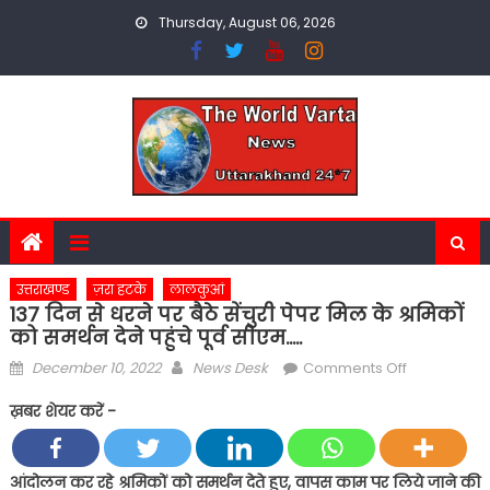
Skip
Thursday, August 06, 2026
to
content
उत्तराखण्ड
ज़रा हटके
लालकुआं
137 दिन से धरने पर बैठे सेंचुरी पेपर मिल के श्रमिकों
को समर्थन देने पहुंचे पूर्व सीएम…..
Posted
Author
on
December 10, 2022
News Desk
Comments Off
on
137
ख़बर शेयर करें -
दिन
से
धरने
आंदोलन कर रहे श्रमिकों को समर्थन देते हुए, वापस काम पर लिये जाने की