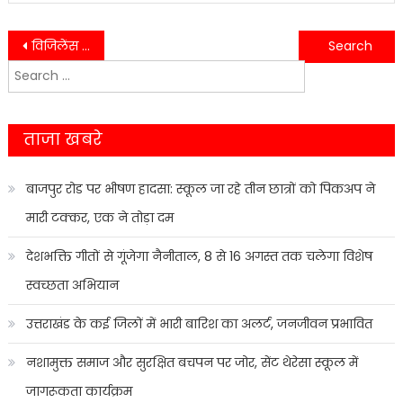
Post
विजिलेंस टीम की बड़ी कार्रवाई, प्रशासनिक अधिकारी को रंगे हाथों रिश्वत लेते हुए किया गिरफ्तार…….
अखंड सौभाग्य का प्रतीक पर्व करवा चौथ मनाया गया बड़ी धूमधाम से…..
Search
navigation
for:
ताजा खबरे
बाजपुर रोड पर भीषण हादसा: स्कूल जा रहे तीन छात्रों को पिकअप ने
मारी टक्कर, एक ने तोड़ा दम
देशभक्ति गीतों से गूंजेगा नैनीताल, 8 से 16 अगस्त तक चलेगा विशेष
स्वच्छता अभियान
उत्तराखंड के कई जिलों में भारी बारिश का अलर्ट, जनजीवन प्रभावित
नशामुक्त समाज और सुरक्षित बचपन पर जोर, सेंट थेरेसा स्कूल में
जागरूकता कार्यक्रम