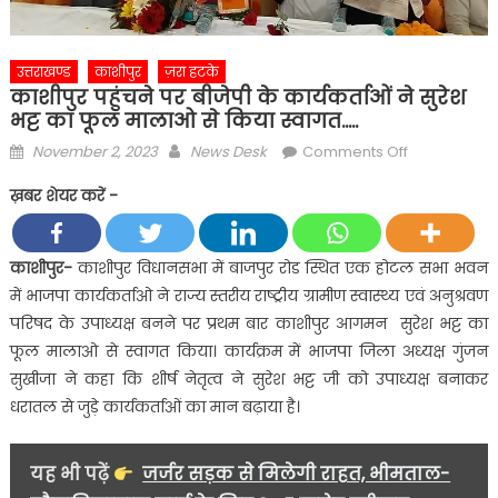
उत्तराखण्ड
काशीपुर
ज़रा हटके
काशीपुर पहुंचने पर बीजेपी के कार्यकर्ताओं ने सुरेश
भट्ट का फूल मालाओ से किया स्वागत…..
Posted
Author
on
November 2, 2023
News Desk
Comments Off
on
काशीपुर
ख़बर शेयर करें -
पहुंचने
पर
बीजेपी
काशीपुर-
काशीपुर विधानसभा में बाजपुर रोड स्थित एक होटल सभा भवन
के
में भाजपा कार्यकर्ताओ ने राज्य स्तरीय राष्ट्रीय ग्रामीण स्वास्थ्य एवं अनुश्रवण
कार्यकर्ताओं
परिषद के उपाध्यक्ष बनने पर प्रथम बार काशीपुर आगमन सुरेश भट्ट का
ने
फूल मालाओ से स्वागत किया। कार्यक्रम में भाजपा जिला अध्यक्ष गुंजन
सुरेश
सुखीजा ने कहा कि शीर्ष नेतृत्व ने सुरेश भट्ट जी को उपाध्यक्ष बनाकर
भट्ट
का
धरातल से जुड़े कार्यकर्ताओं का मान बढ़ाया है।
फूल
मालाओ
यह भी पढ़ें
जर्जर सड़क से मिलेगी राहत, भीमताल-
से