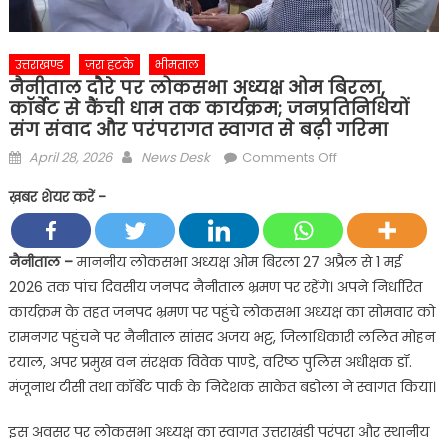
उत्तराखण्ड
ज़रा हटके
भीमताल
नैनीताल दौरे पर लोकसभा अध्यक्ष ओम बिरला,
कॉर्बेट से कैंची धाम तक कार्यक्रम; जनप्रतिनिधियों
संग संवाद और परंपरागत स्वागत से बढ़ी गरिमा
Posted
Author
on
April 28, 2026
News Desk
Comments Off
on
नैनीताल
ख़बर शेयर करें -
दौरे
पर
लोकसभा
नैनीताल –
माननीय लोकसभा अध्यक्ष ओम बिरला 27 अप्रैल से 1 मई
अध्यक्ष
2026 तक पांच दिवसीय जनपद नैनीताल भ्रमण पर रहेंगे। अपने निर्धारित
ओम
कार्यक्रम के तहत जनपद भ्रमण पर पहुंचे लोकसभा अध्यक्ष का सोमवार को
बिरला,
रामनगर पहुंचने पर नैनीताल सांसद अजय भट्ट, जिलाधिकारी ललित मोहन
कॉर्बेट
रयाल, अपर प्रमुख वन संरक्षक विवेक पाण्डे, वरिष्ठ पुलिस अधीक्षक डॉ.
से
कैंची
मंजूनाथ टीसी तथा कॉर्बेट पार्क के निदेशक साकेत बडोला ने स्वागत किया।
धाम
इस अवसर पर लोकसभा अध्यक्ष का स्वागत उत्तराखंडी परंपरा और स्थानीय
तक