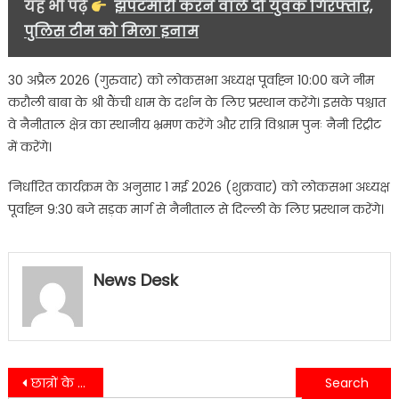
यह भी पढ़ें
झपटमारी करने वाले दो युवक गिरफ्तार,
पुलिस टीम को मिला इनाम
30 अप्रैल 2026 (गुरुवार) को लोकसभा अध्यक्ष पूर्वाह्न 10:00 बजे नीम
करौली बाबा के श्री कैंची धाम के दर्शन के लिए प्रस्थान करेंगे। इसके पश्चात
वे नैनीताल क्षेत्र का स्थानीय भ्रमण करेंगे और रात्रि विश्राम पुनः नैनी रिट्रीट
में करेंगे।
निर्धारित कार्यक्रम के अनुसार 1 मई 2026 (शुक्रवार) को लोकसभा अध्यक्ष
पूर्वाह्न 9:30 बजे सड़क मार्ग से नैनीताल से दिल्ली के लिए प्रस्थान करेंगे।
News Desk
Post
छात्रों के प्रोत्साहन, मिड-डे मील की गुणवत्ता और शिक्षकों के व्यवहार पर विशेष फोकस, डिजिटल मॉनिटरिंग से होगी शिक्षा व्यवस्था की निगरानी
कुमाऊं आयुक्त दीपक रावत ने ड्रेनेज सिस्टम पर जताई सख्ती, अतिक्रमण हटाने और नालों की सफाई के दिए निर्देश