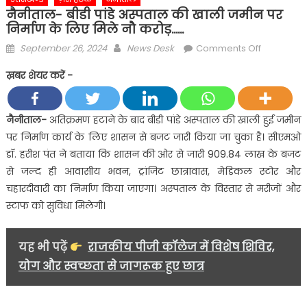
नैनीताल- बीडी पांडे अस्पताल की खाली जमीन पर
निर्माण के लिए मिले नौ करोड़……
Posted
Author
on
September 26, 2024
News Desk
Comments Off
on
नैनीताल-
ख़बर शेयर करें -
बीडी
पांडे
अस्पताल
नैनीताल-
अतिक्रमण हटाने के बाद बीडी पांडे अस्पताल की खाली हुई जमीन
की
पर निर्माण कार्य के लिए शासन से बजट जारी किया जा चुका है। सीएमओ
खाली
डॉ. हरीश पंत ने बताया कि शासन की ओर से जारी 909.84 लाख के बजट
जमीन
से जल्द ही आवासीय भवन, ट्रांजिट छात्रावास, मेडिकल स्टोर और
पर
चहारदीवारी का निर्माण किया जाएगा। अस्पताल के विस्तार से मरीजों और
निर्माण
के
स्टाफ को सुविधा मिलेगी।
लिए
मिले
यह भी पढ़ें
राजकीय पीजी कॉलेज में विशेष शिविर,
नौ
योग और स्वच्छता से जागरूक हुए छात्र
करोड़……