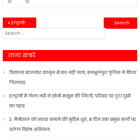
Post
हल्द्वानी- गौला बैराज में सिल्ट आने से शहर की पेयजल आपूर्ति प्रभावित…..
कोषागार कर्मचारी संगठन की जिला कार्यकारणी नैनीताल का गठन किया गया……
Search
navigation
for:
ताजा खबरे
ठिकाना बदलकर कानून से बच नहीं पाया, बनभूलपुरा पुलिस ने किया
गिरफ्तार
हल्द्वानी में गोला नदी ने छीनी मासूम की जिंदगी, परिवार पर टूटा दुखों
का पहाड़
3. नैनीताल को स्वच्छ बनाने की मुहिम शुरू, 8 दिन तक प्रमुख मार्गों पर
चलेगा विशेष अभियान