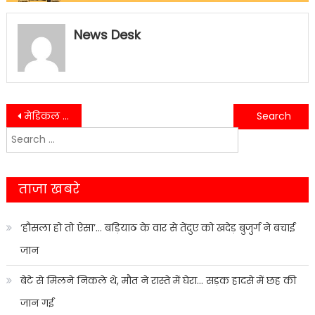
News Desk
Post
मेडिकल कॉलेज के अधीन सुशीला तिवारी अस्पताल में जगह-जगह फैली गंदगी….
नैनीताल- बीडी पांडे अस्पताल की खाली जमीन पर निर्माण के लिए मिले नौ करोड़……
Search
navigation
for:
ताजा खबरे
‘हौसला हो तो ऐसा’… बड़ियाठ के वार से तेंदुए को खदेड़ बुजुर्ग ने बचाई
जान
बेटे से मिलने निकले थे, मौत ने रास्ते में घेरा… सड़क हादसे में छह की
जान गई