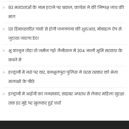
93 मतदाताओं के नाम हटाने पर बवाल, कांग्रेस ने की निष्पक्ष जांच की
मांग
131 हिमाच्छादित गांवों से होगी जनगणना की शुरुआत, मोबाइल ऐप से
जुटाया जाएगा डेटा
भू कानून तोड़ा तो जमीन गई! नैनीताल में 304 नाली भूमि सरकार के
कब्जे में
हल्द्वानी में नशे पर वार, बनभूलपुरा पुलिस ने चरस तस्कर को भेजा
सलाखों के पीछे
हल्द्वानी में आईजी का जनसंवाद, साइबर अपराध से लेकर महिला सुरक्षा
तक हर मुद्दे पर खुलकर हुई चर्चा