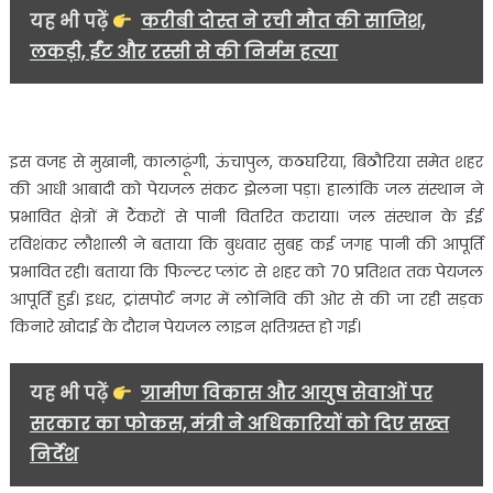
यह भी पढ़ें
करीबी दोस्त ने रची मौत की साजिश,
लकड़ी, ईंट और रस्सी से की निर्मम हत्या
इस वजह से मुखानी, कालाढ़ूंगी, ऊंचापुल, कठघरिया, बिठौरिया समेत शहर
की आधी आबादी को पेयजल संकट झेलना पड़ा। हालांकि जल संस्थान ने
प्रभावित क्षेत्रों में टैंकरों से पानी वितरित कराया। जल संस्थान के ईई
रविशंकर लौशाली ने बताया कि बुधवार सुबह कई जगह पानी की आपूर्ति
प्रभावित रही। बताया कि फिल्टर प्लांट से शहर को 70 प्रतिशत तक पेयजल
आपूर्ति हुई। इधर, ट्रांसपोर्ट नगर में लोनिवि की ओर से की जा रही सड़क
किनारे खोदाई के दौरान पेयजल लाइन क्षतिग्रस्त हो गई।
यह भी पढ़ें
ग्रामीण विकास और आयुष सेवाओं पर
सरकार का फोकस, मंत्री ने अधिकारियों को दिए सख्त
निर्देश