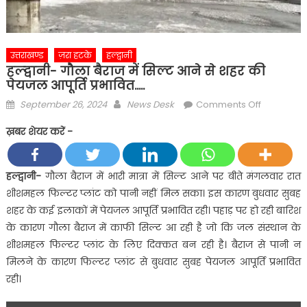
उत्तराखण्ड
ज़रा हटके
हल्द्वानी
हल्द्वानी- गौला बैराज में सिल्ट आने से शहर की
पेयजल आपूर्ति प्रभावित…..
Posted
Author
on
September 26, 2024
News Desk
Comments Off
on
हल्द्वानी-
ख़बर शेयर करें -
गौला
बैराज
में
हल्द्वानी-
गौला बैराज में भारी मात्रा में सिल्ट आने पर बीते मंगलवार रात
सिल्ट
शीशमहल फिल्टर प्लांट को पानी नहीं मिल सका। इस कारण बुधवार सुबह
आने
शहर के कई इलाकों में पेयजल आपूर्ति प्रभावित रही। पहाड़ पर हो रही बारिश
से
के कारण गौला बैराज में काफी सिल्ट आ रही है जो कि जल संस्थान के
शहर
शीशमहल फिल्टर प्लांट के लिए दिक्कत बन रही है। बैराज से पानी न
की
पेयजल
मिलने के कारण फिल्टर प्लांट से बुधवार सुबह पेयजल आपूर्ति प्रभावित
आपूर्ति
रही।
प्रभावित…..