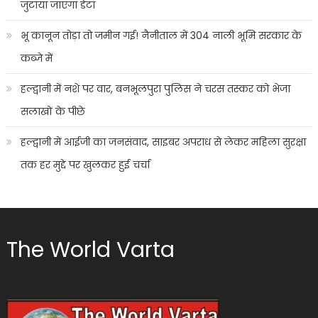
जुटाया जाएगा डेटा
भू कानून तोड़ा तो जमीन गई! नैनीताल में 304 नाली भूमि सरकार के
कब्जे में
हल्द्वानी में नशे पर वार, बनभूलपुरा पुलिस ने चरस तस्कर को भेजा
सलाखों के पीछे
हल्द्वानी में आईजी का जनसंवाद, साइबर अपराध से लेकर महिला सुरक्षा
तक हर मुद्दे पर खुलकर हुई चर्चा
The World Varta