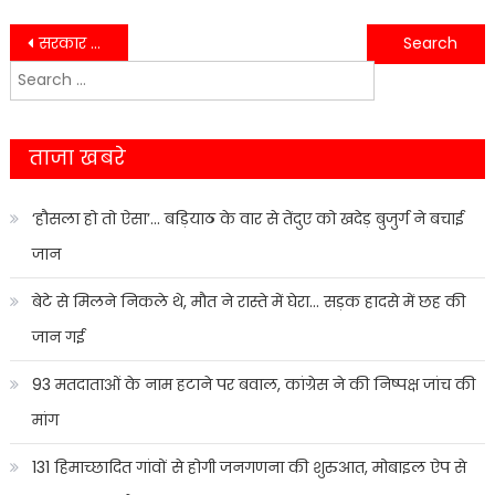
Post
सरकार द्वारा दीपावली से पूर्व दुग्ध उत्पादकों को 10 करोड़ 35 लाख रुपए की राशि अवमुक्त कराई गई …
बीजेपी प्रदेश प्रवक्ता बनने के बाद हेमंत द्विवेदी पहली बार पहुचे हल्द्वानी ..
Search
navigation
for:
ताजा खबरे
‘हौसला हो तो ऐसा’… बड़ियाठ के वार से तेंदुए को खदेड़ बुजुर्ग ने बचाई
जान
बेटे से मिलने निकले थे, मौत ने रास्ते में घेरा… सड़क हादसे में छह की
जान गई
93 मतदाताओं के नाम हटाने पर बवाल, कांग्रेस ने की निष्पक्ष जांच की
मांग
131 हिमाच्छादित गांवों से होगी जनगणना की शुरुआत, मोबाइल ऐप से