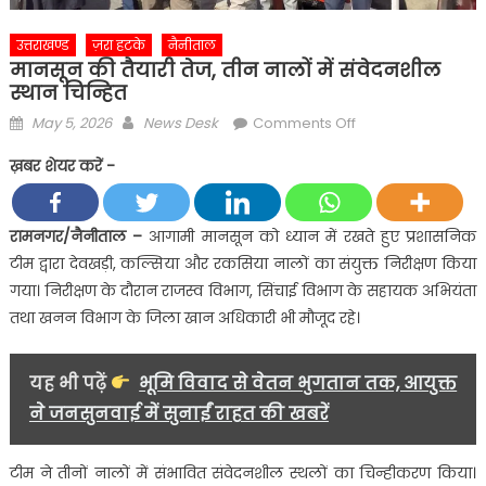
उत्तराखण्ड
ज़रा हटके
नैनीताल
मानसून की तैयारी तेज, तीन नालों में संवेदनशील
स्थान चिन्हित
Posted
Author
on
May 5, 2026
News Desk
Comments Off
on
मानसून
ख़बर शेयर करें -
की
तैयारी
तेज,
रामनगर/नैनीताल –
आगामी मानसून को ध्यान में रखते हुए प्रशासनिक
तीन
टीम द्वारा देवखड़ी, कल्सिया और रकसिया नालों का संयुक्त निरीक्षण किया
नालों
गया। निरीक्षण के दौरान राजस्व विभाग, सिंचाई विभाग के सहायक अभियंता
में
तथा खनन विभाग के जिला खान अधिकारी भी मौजूद रहे।
संवेदनशील
स्थान
चिन्हित
यह भी पढ़ें
भूमि विवाद से वेतन भुगतान तक, आयुक्त
ने जनसुनवाई में सुनाईं राहत की खबरें
टीम ने तीनों नालों में संभावित संवेदनशील स्थलों का चिन्हीकरण किया।