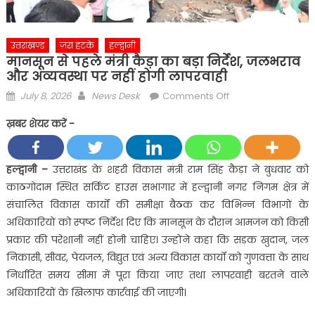
उत्तराखण्ड
ज़रा हटके
हल्द्वानी
मानसून से पहले मंत्री कैड़ा का बड़ा निर्देश, जलभराव
और अव्यवस्था पर नहीं होगी लापरवाही
Posted
Author
on
July 8, 2026
News Desk
Comments Off
on
मानसून
ख़बर शेयर करें -
से
पहले
मंत्री
हल्द्वानी –
उत्तराखंड के शहरी विकास मंत्री राम सिंह कैड़ा ने बुधवार को
कैड़ा
काठगोदाम स्थित सर्किट हाउस सभागार में हल्द्वानी नगर निगम क्षेत्र में
का
संचालित विकास कार्यों की समीक्षा बैठक कर विभिन्न विभागों के
बड़ा
अधिकारियों को स्पष्ट निर्देश दिए कि मानसून के दौरान आमजन को किसी
निर्देश,
प्रकार की परेशानी नहीं होनी चाहिए। उन्होंने कहा कि सड़क खुदान, जल
जलभराव
और
निकासी, सीवर, पेयजल, विद्युत एवं अन्य विकास कार्यों को गुणवत्ता के साथ
अव्यवस्था
निर्धारित समय सीमा में पूरा किया जाए तथा लापरवाही बरतने वाले
पर
अधिकारियों के खिलाफ कार्रवाई की जाएगी।
नहीं