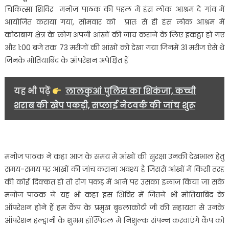
की
चिकित्सा शिविर मनोज पाठक की पहल में हंस लोक आश्रम दे गांव में
जांच
आयोजित कराया गया, सोमवार को प्रातः से ही हंस लोक आश्रम में
कराना
कोटाबाग क्षेत्र के लोग अपनी आंखों की जांच कराने के लिए इकट्ठा हो गए
अवश्य-
और 1:00 बजे तक 73 मरीजों की आंखों को देखा गया जिनमें 31 मरीज ऐसे थे
मनोज
पाठक…
जिनके मोतियाबिंद के ऑपरेशन अपेक्षित हैं
यह भी पढ़ें
लालकुआं पुलिस का शिकंजा, कच्ची
शराब की खेप पकड़ी, सप्लाई नेटवर्क की जांच शुरू
मनोज पाठक ने कहा आज के समय में आंखों की सुरक्षा उनकी देखभाल हेतु
समय-समय पर आंखों की जांच कराना अवश्य है जिससे आंखों में किसी तरह
की कोई दिक्कत हो तो रोग पकड़ में आने पर उसका इलाज किया जा सके
मनोज पाठक ने यह भी कहा इस शिविर में जितने भी मोतियाबिंद के
ऑपरेशन होने हैं हम कैंप के प्रमुख बुधलाकोटी जी की सहायता से उनके
ऑपरेशन हल्द्वानी के शुभम हॉस्पिटल में निशुल्क संपन्न करवाएंगे कैंप को