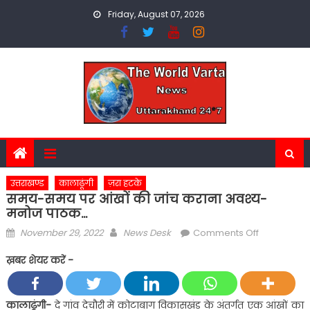
Skip
Friday, August 07, 2026
to
content
उत्तराखण्ड
कालाढूंगी
ज़रा हटके
समय-समय पर आंखों की जांच कराना अवश्य-
मनोज पाठक…
Posted
Author
on
November 29, 2022
News Desk
Comments Off
on
समय-
ख़बर शेयर करें -
समय
पर
आंखों
कालाढूंगी-
दे गांव देचौरी में कोटाबाग विकासखंड के अंतर्गत एक आंखों का