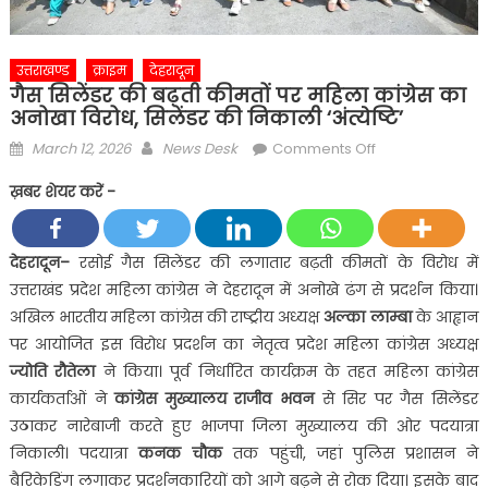
उत्तराखण्ड
क्राइम
देहरादून
गैस सिलेंडर की बढ़ती कीमतों पर महिला कांग्रेस का
अनोखा विरोध, सिलेंडर की निकाली ‘अंत्येष्टि’
Posted
Author
on
March 12, 2026
News Desk
Comments Off
on
गैस
ख़बर शेयर करें -
सिलेंडर
की
बढ़ती
देहरादून
–
रसोई गैस सिलेंडर की लगातार बढ़ती कीमतों के विरोध में
कीमतों
उत्तराखंड प्रदेश महिला कांग्रेस ने देहरादून में अनोखे ढंग से प्रदर्शन किया।
पर
अखिल भारतीय महिला कांग्रेस की राष्ट्रीय अध्यक्ष
अल्का लाम्बा
के आह्वान
महिला
पर आयोजित इस विरोध प्रदर्शन का नेतृत्व प्रदेश महिला कांग्रेस अध्यक्ष
कांग्रेस
ज्योति रौतेला
ने किया। पूर्व निर्धारित कार्यक्रम के तहत महिला कांग्रेस
का
अनोखा
कार्यकर्ताओं ने
कांग्रेस मुख्यालय राजीव भवन
से सिर पर गैस सिलेंडर
विरोध,
उठाकर नारेबाजी करते हुए भाजपा जिला मुख्यालय की ओर पदयात्रा
सिलेंडर
निकाली। पदयात्रा
कनक चौक
तक पहुंची, जहां पुलिस प्रशासन ने
की
बैरिकेडिंग लगाकर प्रदर्शनकारियों को आगे बढ़ने से रोक दिया। इसके बाद