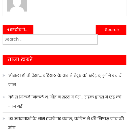
Post
राष्ट्रीय पैरा बैडमिंटन में उत्तराखंड का शानदार प्रदर्शन, खिलाड़ियों ने जीते कई पदक….
पत्रकार महासंघ में नई सक्रियता, अशोक गुलाटी प्रदेश अध्यक्ष नियुक्त….
Search
navigation
for:
ताजा खबरे
‘हौसला हो तो ऐसा’… बड़ियाठ के वार से तेंदुए को खदेड़ बुजुर्ग ने बचाई
जान
बेटे से मिलने निकले थे, मौत ने रास्ते में घेरा… सड़क हादसे में छह की
जान गई
93 मतदाताओं के नाम हटाने पर बवाल, कांग्रेस ने की निष्पक्ष जांच की
मांग