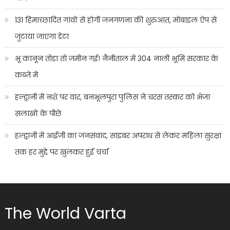
131 हिमाच्छादित गांवों से होगी जनगणना की शुरुआत, मोबाइल ऐप से
जुटाया जाएगा डेटा
भू कानून तोड़ा तो जमीन गई! नैनीताल में 304 नाली भूमि सरकार के
कब्जे में
हल्द्वानी में नशे पर वार, बनभूलपुरा पुलिस ने चरस तस्कर को भेजा
सलाखों के पीछे
हल्द्वानी में आईजी का जनसंवाद, साइबर अपराध से लेकर महिला सुरक्षा
तक हर मुद्दे पर खुलकर हुई चर्चा
The World Varta