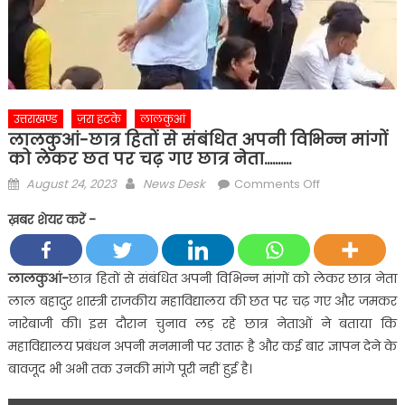
उत्तराखण्ड
ज़रा हटके
लालकुआं
लालकुआं-छात्र हितों से संबंधित अपनी विभिन्न मांगों
को लेकर छत पर चढ़ गए छात्र नेता……….
Posted
Author
on
August 24, 2023
News Desk
Comments Off
on
लालकुआं-
ख़बर शेयर करें -
छात्र
हितों
से
लालकुआं-
छात्र हितों से संबंधित अपनी विभिन्न मांगों को लेकर छात्र नेता
संबंधित
लाल बहादुर शास्त्री राजकीय महाविद्यालय की छत पर चढ़ गए और जमकर
अपनी
नारेबाजी की। इस दौरान चुनाव लड़ रहे छात्र नेताओं ने बताया कि
विभिन्न
महाविद्यालय प्रबंधन अपनी मनमानी पर उतारू है और कई बार ज्ञापन देने के
मांगों
बावजूद भी अभी तक उनकी मांगे पूरी नहीं हुई है।
को
लेकर