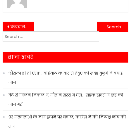
Post
चन्द्रयान-3 की सकुशल लेंडिंग भाजपा कार्यकर्ताओं सहित स्थानीय लोगों ने किया खुशी का इजहार……..
यहाँ ट्रेन से कट कर मजदूर की दर्दनाक मौत……
Search
navigation
for:
ताजा खबरे
‘हौसला हो तो ऐसा’… बड़ियाठ के वार से तेंदुए को खदेड़ बुजुर्ग ने बचाई
जान
बेटे से मिलने निकले थे, मौत ने रास्ते में घेरा… सड़क हादसे में छह की
जान गई
93 मतदाताओं के नाम हटाने पर बवाल, कांग्रेस ने की निष्पक्ष जांच की
मांग