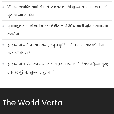
131 हिमाच्छादित गांवों से होगी जनगणना की शुरुआत, मोबाइल ऐप से
जुटाया जाएगा डेटा
भू कानून तोड़ा तो जमीन गई! नैनीताल में 304 नाली भूमि सरकार के
कब्जे में
हल्द्वानी में नशे पर वार, बनभूलपुरा पुलिस ने चरस तस्कर को भेजा
सलाखों के पीछे
हल्द्वानी में आईजी का जनसंवाद, साइबर अपराध से लेकर महिला सुरक्षा
तक हर मुद्दे पर खुलकर हुई चर्चा
The World Varta