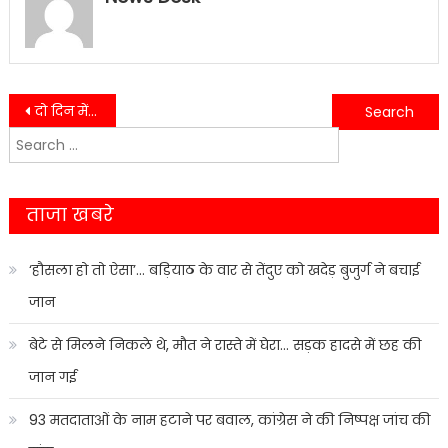
Post
दो दिन में लाओ तेजी, वरना होगी कार्रवाई: सड़क निर्माण पर डीएम की चेतावनी….
जेसीबी की चोट से टूटी जल लाइन, हल्द्वानी के 35 हजार लोग प्यासे……
Search
navigation
for:
ताजा खबरे
‘हौसला हो तो ऐसा’… बड़ियाठ के वार से तेंदुए को खदेड़ बुजुर्ग ने बचाई
जान
बेटे से मिलने निकले थे, मौत ने रास्ते में घेरा… सड़क हादसे में छह की
जान गई
93 मतदाताओं के नाम हटाने पर बवाल, कांग्रेस ने की निष्पक्ष जांच की