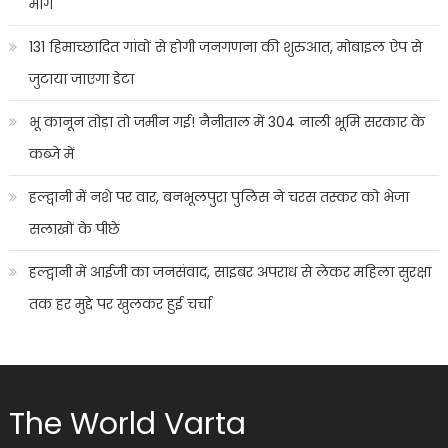
मांग
131 हिमाच्छादित गांवों से होगी जनगणना की शुरुआत, मोबाइल ऐप से
जुटाया जाएगा डेटा
भू कानून तोड़ा तो जमीन गई! नैनीताल में 304 नाली भूमि सरकार के
कब्जे में
हल्द्वानी में नशे पर वार, बनभूलपुरा पुलिस ने चरस तस्कर को भेजा
सलाखों के पीछे
हल्द्वानी में आईजी का जनसंवाद, साइबर अपराध से लेकर महिला सुरक्षा
तक हर मुद्दे पर खुलकर हुई चर्चा
The World Varta