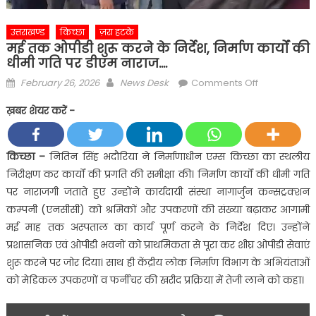
उत्तराखण्ड
किच्छा
ज़रा हटके
मई तक ओपीडी शुरू करने के निर्देश, निर्माण कार्यों की
धीमी गति पर डीएम नाराज….
Posted
Author
on
February 26, 2026
News Desk
Comments Off
on
मई
ख़बर शेयर करें -
तक
ओपीडी
शुरू
किच्छा
–
नितिन सिंह भदौरिया ने निर्माणाधीन एम्स किच्छा का स्थलीय
करने
निरीक्षण कर कार्यों की प्रगति की समीक्षा की। निर्माण कार्यों की धीमी गति
के
पर नाराजगी जताते हुए उन्होंने कार्यदायी संस्था नागार्जुन कन्सट्रक्शन
निर्देश,
कम्पनी (एनसीसी) को श्रमिकों और उपकरणों की संख्या बढ़ाकर आगामी
निर्माण
मई माह तक अस्पताल का कार्य पूर्ण करने के निर्देश दिए। उन्होंने
कार्यों
की
प्रशासनिक एवं ओपीडी भवनों को प्राथमिकता से पूरा कर शीघ्र ओपीडी सेवाएं
धीमी
शुरू करने पर जोर दिया। साथ ही केंद्रीय लोक निर्माण विभाग के अभियंताओं
गति
को मेडिकल उपकरणों व फर्नीचर की खरीद प्रक्रिया में तेजी लाने को कहा।
पर
डीएम