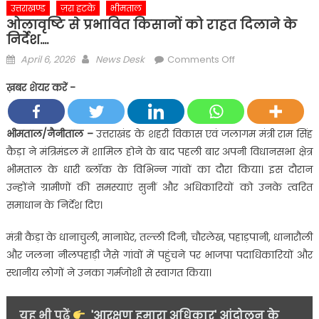
उत्तराखण्ड
ज़रा हटके
भीमताल
ओलावृष्टि से प्रभावित किसानों को राहत दिलाने के
निर्देश….
Posted
Author
on
April 6, 2026
News Desk
Comments Off
on
ओलावृष्टि
ख़बर शेयर करें -
से
प्रभावित
किसानों
भीमताल/नैनीताल
–
उत्तराखंड के शहरी विकास एवं जलागम मंत्री राम सिंह
को
कैड़ा ने मंत्रिमंडल में शामिल होने के बाद पहली बार अपनी विधानसभा क्षेत्र
राहत
भीमताल के धारी ब्लॉक के विभिन्न गांवों का दौरा किया। इस दौरान
दिलाने
उन्होंने ग्रामीणों की समस्याएं सुनीं और अधिकारियों को उनके त्वरित
के
समाधान के निर्देश दिए।
निर्देश….
मंत्री कैड़ा के धानाचुली, मानाघेर, तल्ली दिनी, चौरलेख, पहाड़पानी, धानारौली
और जलना नीलपहाड़ी जैसे गांवों में पहुंचने पर भाजपा पदाधिकारियों और
स्थानीय लोगों ने उनका गर्मजोशी से स्वागत किया।
यह भी पढ़ें
'आरक्षण हमारा अधिकार' आंदोलन के