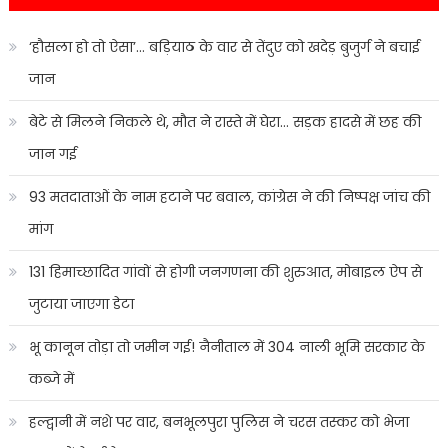
‘हौसला हो तो ऐसा’… बड़ियाठ के वार से तेंदुए को खदेड़ बुजुर्ग ने बचाई
जान
बेटे से मिलने निकले थे, मौत ने रास्ते में घेरा… सड़क हादसे में छह की
जान गई
93 मतदाताओं के नाम हटाने पर बवाल, कांग्रेस ने की निष्पक्ष जांच की
मांग
131 हिमाच्छादित गांवों से होगी जनगणना की शुरुआत, मोबाइल ऐप से
जुटाया जाएगा डेटा
भू कानून तोड़ा तो जमीन गई! नैनीताल में 304 नाली भूमि सरकार के
कब्जे में
हल्द्वानी में नशे पर वार, बनभूलपुरा पुलिस ने चरस तस्कर को भेजा