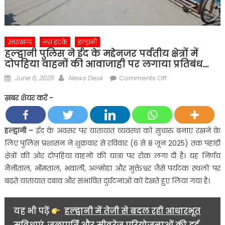
उत्तराखण्ड
ज़रा हटके
हल्द्वानी
हल्द्वानी पुलिस ने ईद के मद्देनजर पर्वतीय क्षेत्रों में
दोपहिया वाहनों की आवाजाही पर लगाया प्रतिबंध….
Posted
Author
on
June 6, 2025
News Desk
Comments Off
on
हल्द्वानी
ख़बर शेयर करें -
पुलिस
ने
ईद
हल्द्वानी –
ईद के अवसर पर यातायात व्यवस्था को सुचारु बनाए रखने के
के
लिए पुलिस प्रशासन ने शुक्रवार से रविवार (6 से 8 जून 2025) तक पहाड़ी
मद्देनजर
क्षेत्रों की ओर दोपहिया वाहनों की यात्रा पर रोक लगा दी है। यह निर्णय
पर्वतीय
नैनीताल, भीमताल, भवाली, अल्मोड़ा और मुक्तेश्वर जैसे पर्यटक स्थलों पर
क्षेत्रों
बढ़ते यातायात दबाव और संभावित दुर्घटनाओं को देखते हुए लिया गया है।
में
दोपहिया
वाहनों
यह भी पढ़ें
हल्द्वानी में तेजी से बदल रही आधारभूत
की