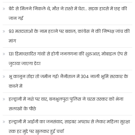
बेटे से मिलने निकले थे, मौत ने रास्ते में घेरा… सड़क हादसे में छह की
जान गई
93 मतदाताओं के नाम हटाने पर बवाल, कांग्रेस ने की निष्पक्ष जांच की
मांग
131 हिमाच्छादित गांवों से होगी जनगणना की शुरुआत, मोबाइल ऐप से
जुटाया जाएगा डेटा
भू कानून तोड़ा तो जमीन गई! नैनीताल में 304 नाली भूमि सरकार के
कब्जे में
हल्द्वानी में नशे पर वार, बनभूलपुरा पुलिस ने चरस तस्कर को भेजा
सलाखों के पीछे
हल्द्वानी में आईजी का जनसंवाद, साइबर अपराध से लेकर महिला सुरक्षा
तक हर मुद्दे पर खुलकर हुई चर्चा