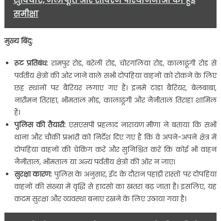
सुविधाएं, जलापूर्ति और सीवरेज परियोजनाओं की हुई
आवाजाही
समीक्षा
पर
लगाया
प्रतिबंध….
मुख्य बिंदु:
रूट प्रतिबंध:
रामपुर रोड, बरेली रोड, चोरगलिया रोड, कालाढूंगी रोड से
पर्वतीय क्षेत्रों की ओर जाने वाले सभी दोपहिया वाहनों को रोकने के लिए
छह स्थानों पर बैरियर लगाए गए हैं। इनमें टांडा बैरियर, बेलबाबा,
नारीमन तिराहा, भीमताल मोड़, कालाढूंगी और नैनीताल तिराहा शामिल
हैं।
पुलिस की तैयारी:
एसएसपी प्रहलाद नारायण मीणा ने बताया कि सभी
थाना और चौकी प्रभारी को निर्देश दिए गए हैं कि वे अपने-अपने क्षेत्र में
दोपहिया वाहनों की चेकिंग करें और सुनिश्चित करें कि कोई भी वाहन
नैनीताल, भीमताल या अन्य पर्वतीय क्षेत्रों की ओर न जाए।
सुरक्षा कारण:
पुलिस के अनुसार, ईद के दौरान पहाड़ी रास्तों पर दोपहिया
वाहनों की संख्या में वृद्धि से हादसों का खतरा बढ़ जाता है। इसलिए, यह
कदम सुरक्षा और व्यवस्था बनाए रखने के लिए उठाया गया है।