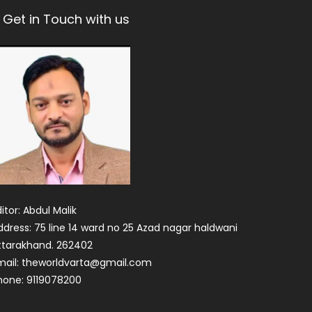
Get in Touch with us
itor: Abdul Malik
ddress: 75 line 14 ward no 25 Azad nagar haldwani
ttarakhand. 262402
mail: theworldvarta@gmail.com
hone: 9119078200