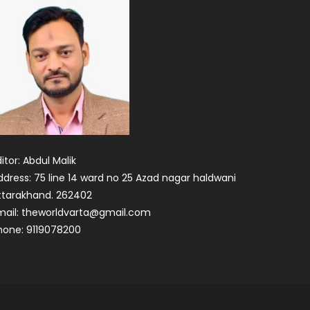
itor: Abdul Malik
ddress: 75 line 14 ward no 25 Azad nagar haldwani
ttarakhand. 262402
mail: theworldvarta@gmail.com
hone: 9119078200