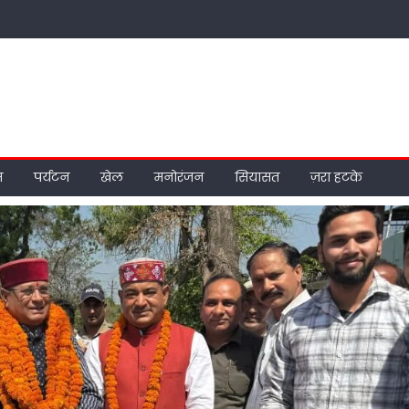
म
पर्यटन
खेल
मनोरंजन
सियासत
ज़रा हटके