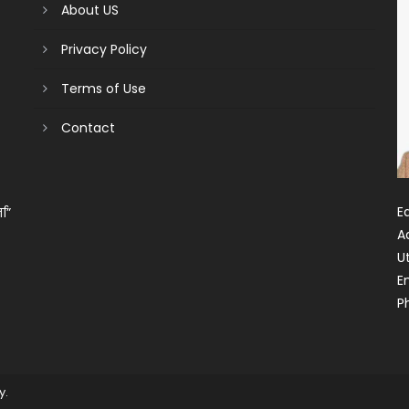
About US
Privacy Policy
Terms of Use
Contact
Ed
ता”
A
U
E
P
y
.