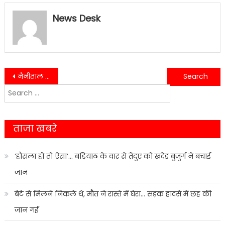
News Desk
Post
नैनीताल के तल्लीताल बाजार में जूते की दुकान में आग, स्थानीय लोगों की तत्परता से टला बड़ा हादसा….
उत्तराखंड: 24 अप्रैल से पहले रेल यात्रियों के लिए बढ़ी मुश्किलें…….
Search
navigation
for:
ताजा खबरे
‘हौसला हो तो ऐसा’… बड़ियाठ के वार से तेंदुए को खदेड़ बुजुर्ग ने बचाई
जान
बेटे से मिलने निकले थे, मौत ने रास्ते में घेरा… सड़क हादसे में छह की
जान गई