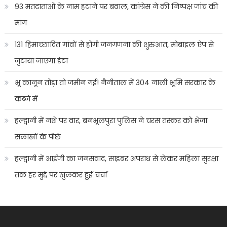
93 मतदाताओं के नाम हटाने पर बवाल, कांग्रेस ने की निष्पक्ष जांच की
मांग
131 हिमाच्छादित गांवों से होगी जनगणना की शुरुआत, मोबाइल ऐप से
जुटाया जाएगा डेटा
भू कानून तोड़ा तो जमीन गई! नैनीताल में 304 नाली भूमि सरकार के
कब्जे में
हल्द्वानी में नशे पर वार, बनभूलपुरा पुलिस ने चरस तस्कर को भेजा
सलाखों के पीछे
हल्द्वानी में आईजी का जनसंवाद, साइबर अपराध से लेकर महिला सुरक्षा
तक हर मुद्दे पर खुलकर हुई चर्चा