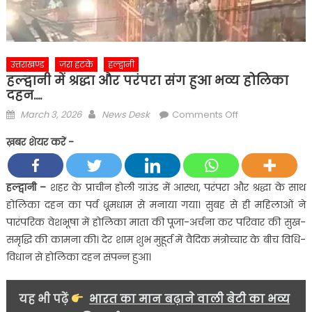
उत्तराखण्ड
ज़रा हटके
हल्द्वानी
हल्द्वानी में श्रद्धा और परंपरा संग हुआ भव्य होलिका
दहन….
Posted
Author
on
March 3, 2026
News Desk
Comments Off
on
हल्द्वानी
ख़बर शेयर करें -
में
श्रद्धा
और
हल्द्वानी –
शहर के प्राचीन होली ग्राउंड में आस्था, परंपरा और श्रद्धा के साथ
परंपरा
होलिका दहन का पर्व धूमधाम से मनाया गया। सुबह से ही महिलाओं ने
संग
पारंपरिक वेशभूषा में होलिका माता की पूजा-अर्चना कर परिवार की सुख-
हुआ
समृद्धि की कामना की। देर शाम शुभ मुहूर्त में वैदिक मंत्रोच्चार के बीच विधि-
भव्य
विधान से होलिका दहन संपन्न हुआ।
होलिका
दहन….
यह भी पढ़ें
भारत का मान बढ़ाने वाली बेटी का भव्य