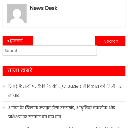
News Desk
Post
होमगार्ड स्थापना दिवस पर सरकार मेहरबान छुट्टियां, वर्दी और ऊंचाई भत्ता सब हुआ मंजूर….
बनभूलपुरा रेलवे भूमि मामला: हल्द्वानी में अलर्ट मोड ON, 10 दिसंबर को बदले रहेंगे सभी रास्ते….
Search
navigation
for:
ताजा खबरे
15 बड़े फैसलों पर कैबिनेट की मुहर, उत्तराखंड में विकास को मिली नई
रफ्तार
आपदा के खिलाफ मजबूत होगा उत्तराखंड, आधुनिक तकनीक और
प्रशिक्षण पर सरकार का बड़ा दांव