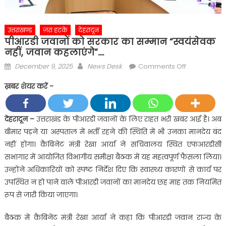
उत्तराखण्ड
ज़रा हटके
देहरादून
पीआरडी जवानों को सरकार का सम्मान “स्वयंसेवक
नहीं, जवान कहलाएंगे”….
Posted
Author
on
December 9, 2025
News Desk
Comments Off
on
पीआरडी
ख़बर शेयर करें -
जवानों
को
सरकार
देहरादून –
उत्तराखंड के पीआरडी जवानों के लिए राहत भरी खबर आई है। अब
का
बीमार पड़ने या अस्पताल में भर्ती रहने की स्थिति में भी उनका मानदेय बंद
सम्मान
नहीं होगा। कैबिनेट मंत्री रेखा आर्या ने सचिवालय स्थित एफआरडीसी
“स्वयंसेवक
सभागार में आयोजित विभागीय समीक्षा बैठक में यह महत्वपूर्ण फैसला लिया।
नहीं,
उन्होंने अधिकारियों को स्पष्ट निर्देश दिए कि स्वास्थ्य कारणों से कार्य पर
जवान
कहलाएंगे”….
उपस्थित न हो पाने वाले पीआरडी जवानों का मानदेय छह माह तक नियमित
रूप से जारी किया जाएगा।
बैठक में कैबिनेट मंत्री रेखा आर्या ने कहा कि पीआरडी जवान राज्य के