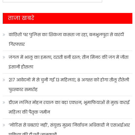
for:
ताजा खबरे
वांछितों पर पुलिस का शिकंजा कसता जा रहा, बनभूलपुरा से वारंटी
गिरफ्तार
जंगल में भालू का हमला, दराती बनी ढाल; तीन मिनट की जंग में जीता
इंसानी हौसला
217 आवेदनों में से चुनी गईं 13 महिलाएं, 8 अगस्त को होगा तीलू रौतेली
पुरस्कार समारोह
डीएम ललित मोहन रयाल का बड़ा एक्शन, भूमाफियाओं से मुक्त कराई
महिला की पैतृक जमीन
‘नोटिस से घबराएं नहीं’, संयुक्त मुख्य निर्वाचन अधिकारी ने एसआईआर
प्रक्रिया की दी पूरी जानकारी