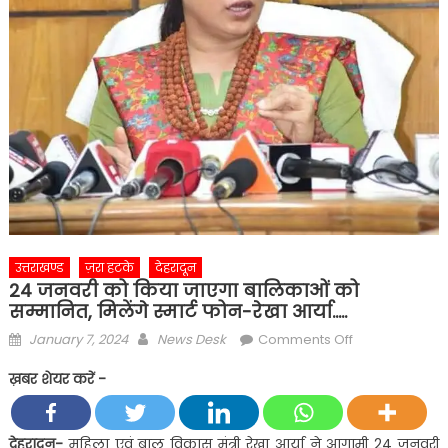
उत्तराखण्ड
ज़रा हटके
देहरादून
24 जनवरी को किया जाएगा बालिकाओं को
सम्मानित, मिलेंगे स्मार्ट फोन-रेखा आर्या…..
Posted
Author
on
January 7, 2024
News Desk
Comments Off
on
24
ख़बर शेयर करें -
जनवरी
को
किया
देहरादून-
महिला एवं बाल विकास मंत्री रेखा आर्या ने आगामी 24 जनवरी