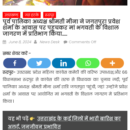
उत्तराखण्ड
ज़रा हटके
रुद्रपुर
पूर्व पालिका अध्यक्ष श्रीमती मीना ने जगतपुरा प्रवेश
शर्मा के आवास पर पहुचकर मां भगवती के विशाल
जागरण में प्रतिभाग किया……
Posted
Author
on
June 8, 2024
News Desk
Comments Off
on
पूर्व
ख़बर शेयर करें -
पालिका
अध्यक्ष
श्रीमती
रुद्रपुर-
उत्तराखंड प्रदेश महिला कांग्रेस कमेटी की वरिष्ठ उपाध्यक्ष,और 66
मीना
विधानसभा रुद्रपुर से कांग्रेस की तरफ से विधायक का चुनाव लड़ी, पूर्व
ने
पालिका अध्यक्ष श्रीमती मीना शर्मा रात्रि जगतपुरा पहुंची, जहां उन्होंने प्रवेश
जगतपुरा
शर्मा के आवास पर आयोजित मां भगवती के विशाल जागरण में प्रतिभाग
प्रवेश
किया l
शर्मा
के
आवास
यह भी पढ़ें
उत्तराखंड के कई जिलों में भारी बारिश का
पर
अलर्ट, जनजीवन प्रभावित
पहुचकर