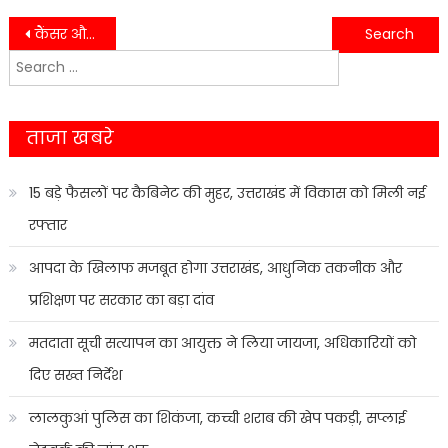
Post
कैंसर और शुगर की नकली दवाई बेचने वाले गिरोह का पर्दाफाश……
रुद्रपुर में “मैप माई इण्डिया” से सम्बन्धित प्रशिक्षण कार्याशाला का आयोजन किया गया…….
Search
navigation
for:
ताजा खबरे
15 बड़े फैसलों पर कैबिनेट की मुहर, उत्तराखंड में विकास को मिली नई
रफ्तार
आपदा के खिलाफ मजबूत होगा उत्तराखंड, आधुनिक तकनीक और
प्रशिक्षण पर सरकार का बड़ा दांव
मतदाता सूची सत्यापन का आयुक्त ने लिया जायजा, अधिकारियों को
दिए सख्त निर्देश
लालकुआं पुलिस का शिकंजा, कच्ची शराब की खेप पकड़ी, सप्लाई