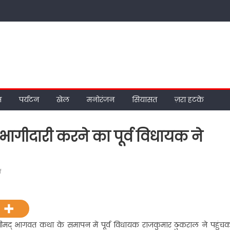
म
पर्यटन
खेल
मनोरंजन
सियासत
ज़रा हटके
ागीदारी करने का पूर्व विधायक ने
on
f
धार्मिक
आयोजनों
में
बढ़चढ़कर
 श्रीमद् भागवत कथा के समापन में पूर्व विधायक राजकुमार ठुकराल ने पहुंच
भागीदारी