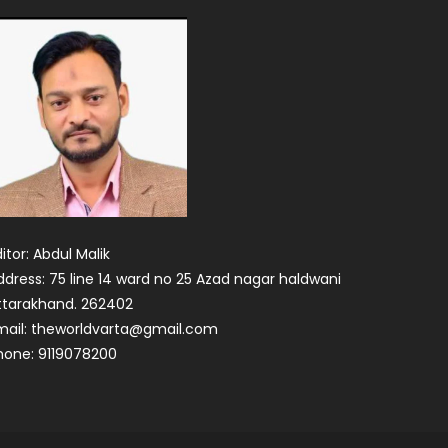
itor: Abdul Malik
ddress: 75 line 14 ward no 25 Azad nagar haldwani
ttarakhand. 262402
mail: theworldvarta@gmail.com
hone: 9119078200