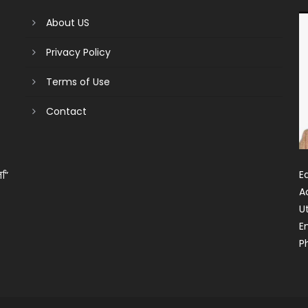
About US
Privacy Policy
Terms of Use
Contact
Ed
ता”
A
U
E
P