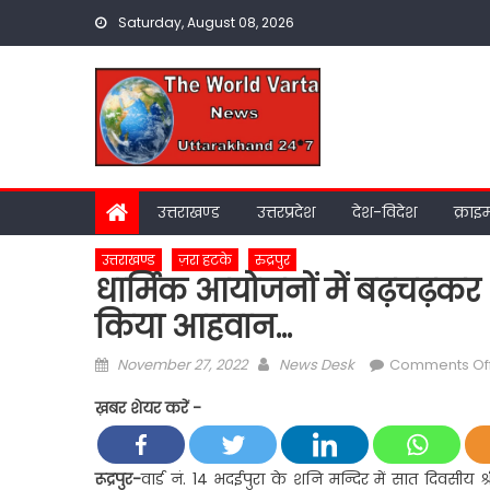
Skip
Saturday, August 08, 2026
to
content
उत्तराखण्ड
उत्तरप्रदेश
देश-विदेश
क्राइ
उत्तराखण्ड
ज़रा हटके
रुद्रपुर
धार्मिक आयोजनों में बढ़चढ़कर भ
किया आहवान…
Posted
Author
November 27, 2022
News Desk
Comments Of
on
ख़बर शेयर करें -
रूद्रपुर-
वार्ड नं. 14 भदईपुरा के शनि मन्दिर में सात दिवसीय