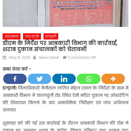
उत्तराखण्ड
ज़रा हटके
हल्द्वानी
डीएम के निर्देश पर आबकारी विभाग की कार्रवाई,
शराब दुकान संचालकों को चेतावनी
Posted
Author
on
May 8, 2026
News Desk
Comments Off
on
डीएम
ख़बर शेयर करें -
के
निर्देश
पर
हल्द्वानी।
जिलाधिकारी नैनीताल ललित मोहन रयाल के निर्देशों के क्रम में
आबकारी
आबकारी विभाग ने कालाढूंगी रोड स्थित देसी मदिरा दुकान पर ओवररेटिंग
विभाग
की शिकायत मिलने के बाद आकस्मिक निरीक्षण एवं जांच अभियान
की
चलाया।
कार्रवाई,
शराब
शुक्रवार को की गई इस कार्रवाई के दौरान आबकारी विभाग की टीम ने
दुकान
दुकान पर उपलब्ध शराब के स्टॉक, विक्रय रजिस्टर तथा शासन द्वारा
संचालकों