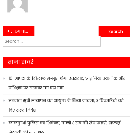
Post
सीएम धामी की पहल से ग्रामीण महिलाओं को मिला नया रोजगार, ड्रैगन फ्रूट खेती बनी सहारा
हल्द्वानी में ऑपरेशन प्रहार में पुलिस की कार्रवाई तेज, अवैध शराब के साथ तस्कर गिरफ्तार
Search
navigation
for:
ताजा खबरे
10. आपदा के खिलाफ मजबूत होगा उत्तराखंड, आधुनिक तकनीक और
प्रशिक्षण पर सरकार का बड़ा दांव
मतदाता सूची सत्यापन का आयुक्त ने लिया जायजा, अधिकारियों को
दिए सख्त निर्देश
लालकुआं पुलिस का शिकंजा, कच्ची शराब की खेप पकड़ी, सप्लाई
नेटवर्क की जांच शुरू