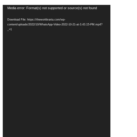
Video
Media error: Format(s) not supported or source(s) not found
Player
Download File: https://theworldvarta.com/wp-
content/uploads/2022/10/WhatsApp-Video-2022-10-21-at-3.43.15-PM.mp4?
_=1