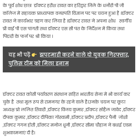
धनौरी
के पूर्व शोध छात्र डॉक्टर हरीश रावत का हरिद्वार जिले के धनौरी पी जी
पी
कॉलेज में सहायक प्राध्यापक वनस्पति विज्ञान पद पर चयन हुआ है ।डॉक्टर
जी
रावत ने कार्यभार ग्रहण कर लिया है ।डॉक्टर रावत ने अपना शोध स्वर्गीय
कॉलेज
प्री वाई पी एस पांगती तथा डॉक्टर एस सी पंत के निर्देशन में किया तथा
में
सहायक
पिंडारी के फर्न पर श्री किया ।
प्राध्यापक
वनस्पति
यह भी पढ़ें
झपटमारी करने वाले दो युवक गिरफ्तार,
विज्ञान
पुलिस टीम को मिला इनाम
पद
पर
चयन…
डॉक्टर रावत कोसी पर्यावरण संस्थान सहित भारतीय सेना में भी कार्य कर
चुके है तथा मूल रूप से रामनगर के रहने वाले है।उनके चयन पर कूटा
अध्यक्ष प्रो ललित तिवारी ,डॉक्टर विजय कुमार ,डॉक्टर सोहैल जावेद ,डॉक्टर
दीपक कुमार ,डॉक्टर दीपिका गोस्वामी ,डॉक्टर प्रदीप ,डॉक्टर पैनी जोशी
,डॉक्टर गगन होती ,डॉक्टर मनोज धूनी ,डॉक्टर सीमा चौहान ने बधाई एवम
शुभकामनाएं दी है।