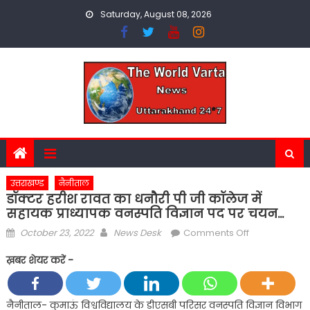
Skip
Saturday, August 08, 2026
to
content
उत्तराखण्ड
नैनीताल
डॉक्टर हरीश रावत का धनौरी पी जी कॉलेज में
सहायक प्राध्यापक वनस्पति विज्ञान पद पर चयन…
Posted
Author
on
October 23, 2022
News Desk
Comments Off
on
डॉक्टर
ख़बर शेयर करें -
हरीश
रावत
का
नैनीताल- कुमाऊं विश्वविद्यालय के डीएसबी परिसर वनस्पति विज्ञान विभाग