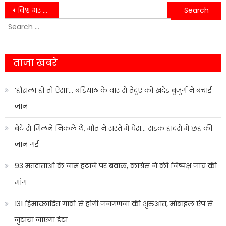
Post
विश्व भर के सभी भक्तों एवं प्रभु प्रेमियों के लिए 75 वां वार्षिक निरंकारी संत समागम….
उपवा उधमसिंहनगर द्वारा पुलिस लाइन रुद्रपुर में किया गया दीपावली मेले का आयोजन….
Search
navigation
for:
ताजा खबरे
‘हौसला हो तो ऐसा’… बड़ियाठ के वार से तेंदुए को खदेड़ बुजुर्ग ने बचाई
जान
बेटे से मिलने निकले थे, मौत ने रास्ते में घेरा… सड़क हादसे में छह की
जान गई
93 मतदाताओं के नाम हटाने पर बवाल, कांग्रेस ने की निष्पक्ष जांच की
मांग
131 हिमाच्छादित गांवों से होगी जनगणना की शुरुआत, मोबाइल ऐप से
जुटाया जाएगा डेटा