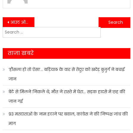
Post
आउट ऑफ टर्न जॉब होगी प्रदेश के खिलाड़ियो के लिए होगी मील का पत्थर साबित-रेखा आर्या……
घोषणाओं की स्थिति को लेकर जिलाधिकारी डॉ आशीष चौहान ने जिला कार्यालय सभागार में अधिकारियों की ली बैठक…….
Search
navigation
for:
ताजा खबरे
‘हौसला हो तो ऐसा’… बड़ियाठ के वार से तेंदुए को खदेड़ बुजुर्ग ने बचाई
जान
बेटे से मिलने निकले थे, मौत ने रास्ते में घेरा… सड़क हादसे में छह की
जान गई
93 मतदाताओं के नाम हटाने पर बवाल, कांग्रेस ने की निष्पक्ष जांच की
मांग