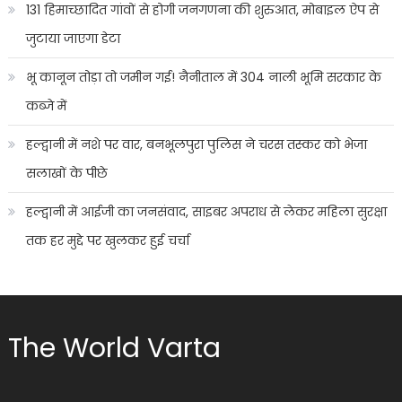
131 हिमाच्छादित गांवों से होगी जनगणना की शुरुआत, मोबाइल ऐप से
जुटाया जाएगा डेटा
भू कानून तोड़ा तो जमीन गई! नैनीताल में 304 नाली भूमि सरकार के
कब्जे में
हल्द्वानी में नशे पर वार, बनभूलपुरा पुलिस ने चरस तस्कर को भेजा
सलाखों के पीछे
हल्द्वानी में आईजी का जनसंवाद, साइबर अपराध से लेकर महिला सुरक्षा
तक हर मुद्दे पर खुलकर हुई चर्चा
The World Varta