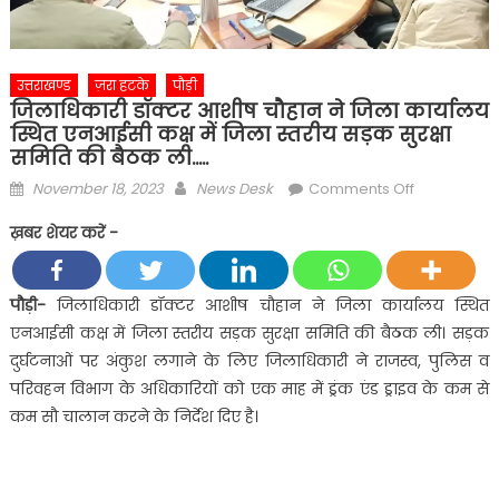
उत्तराखण्ड
ज़रा हटके
पौड़ी
जिलाधिकारी डॉक्टर आशीष चौहान ने जिला कार्यालय
स्थित एनआईसी कक्ष में जिला स्तरीय सड़क सुरक्षा
समिति की बैठक ली…..
Posted
Author
on
November 18, 2023
News Desk
Comments Off
on
जिलाधिकारी
ख़बर शेयर करें -
डॉक्टर
आशीष
चौहान
पौड़ी-
जिलाधिकारी डॉक्टर आशीष चौहान ने जिला कार्यालय स्थित
ने
एनआईसी कक्ष में जिला स्तरीय सड़क सुरक्षा समिति की बैठक ली। सड़क
जिला
दुर्घटनाओं पर अंकुश लगाने के लिए जिलाधिकारी ने राजस्व, पुलिस व
कार्यालय
परिवहन विभाग के अधिकारियों को एक माह में ड्रंक एंड ड्राइव के कम से
स्थित
कम सौ चालान करने के निर्देश दिए है।
एनआईसी
कक्ष
में
जिला