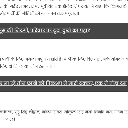
र
ित की गई।इस अवसर पर पूर्व विधायक शैलेंद्र सिंह रावत ने कहा कि दिवंगत दोन
 और पार्टी की नीतियों को जन-जन तक पहुंचाया।
्टी
र्यालय
सूम की जिंदगी, परिवार पर टूटा दुखों का पहाड़
योजित
र्यक्रम
वंगत
पार्टी के लिए अगला अपूर्णीय क्षति है। पार्टी के लिए दिए गए उनके योगदान 
र्यकर्ताओं
े लिए दो मिनट का मौन रखा गया।
ो
रद्धांजलि……
 जा रहे तीन छात्रों को पिकअप ने मारी टक्कर, एक ने तोड़ा दम
श कोटला, गुड्डू सिंह चौहान, नीलम रावत, गोकुल सिंह नेगी, विनोद नेगी, मदन सि
ामिल रहे।