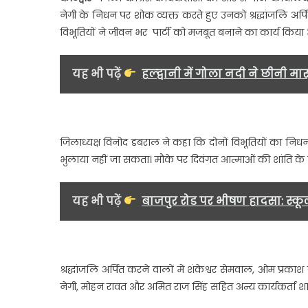
ओ
नेगी के निधन पर शोक व्यक्त करते हुए उनको श्रद्धांजलि अर्प
से
विभूतियों ने जीवन भर पार्टी को मजबूत बनाने का कार्य किया
पार
का
में
यह भी पढ़ें
हल्द्वानी में गोला नदी ने छीनी मा
आ
का
में
दि
जिलाध्यक्ष विनोद डबराल ने कहा कि दोनों विभूतियों का निधन 
का
भुलाया नहीं जा सकता। मौके पर दिवंगत आत्माओं की शांति क
क
दी
श्
यह भी पढ़ें
बाजपुर रोड पर भीषण हादसा: स्कूल
श्रद्धांजलि अर्पित करने वालों में शंकेश्वर सेमवाल, ओम प्रका
नेगी, मोहन रावत और अमित राज सिंह सहित अन्य कार्यकर्ता श