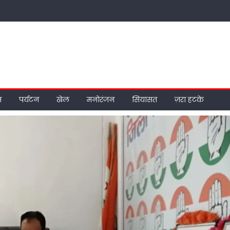
म
पर्यटन
खेल
मनोरंजन
सियासत
ज़रा हटके