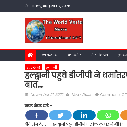
Skip
Friday, August 07, 2026
to
content
उत्तराखण्ड
उत्तरप्रदेश
देश-विदेश
क्राइ
उत्तराखण्ड
हल्द्वानी
हल्द्वानी पहुचे डीजीपी ने धर्म
बात….
Posted
Author
November 21, 2022
News Desk
Comments Off
on
ख़बर शेयर करें -
बीते रोज देर शाम हल्द्वानी पहुंचे डीजीपी अशोक कुमार ने मीडिया