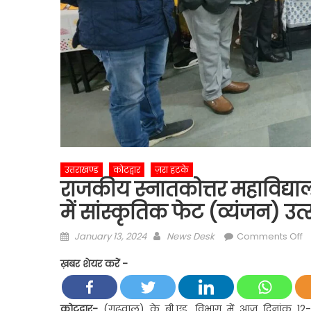
उत्तराखण्ड
कोटद्वार
ज़रा हटके
राजकीय स्नातकोत्तर महाविद्या
में सांस्कृतिक फेट (व्यंजन)
Posted
Author
o
January 13, 2024
News Desk
Comments Off
on
र
ख़बर शेयर करें -
स्
मह
को
कोटद्वार-
(गढ़वाल) के बी.एड. विभाग में आज दिनांक 12-01-20