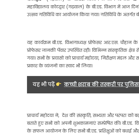
(
महाविद्यालय कोटद्वार (गढ़वाल) के बी.एड. विभाग में आज दिनांक 
के
उत्सव गतिविधि का आयोजन किया गया। गतिविधि के अंतर्गत बी.एड. 
बी
व
में
सा
यह कार्यक्रम बी.एड. विभागाध्यक्ष प्रोफेसर आर.एस. चौहान के 
फ
प्रोफेसर जानकी पॅवार उपस्थित रही। विभिन्न सांस्कृतिक क्षेत्र 
(व
गया। सभी के प्रयासों को प्राचार्य महोदया, निरीक्षण मंडल और 
उत
प्रकार के व्यंजनों का स्वाद भी लिया।
ग
क
आ
यह भी पढ़ें
कच्ची शराब की तस्करी पर पुलिस 
क
गय
प्राचार्य महोदया ने, देश की संस्कृति, सभ्यता और परंपरा को ब
बताते हुए सभी को अपनी शुभकामनाएं सम्प्रेषित की। बी.एड. व
के सफल आयोजन के लिए सभी बी.एड. प्रशिक्षुओं को बधाई और