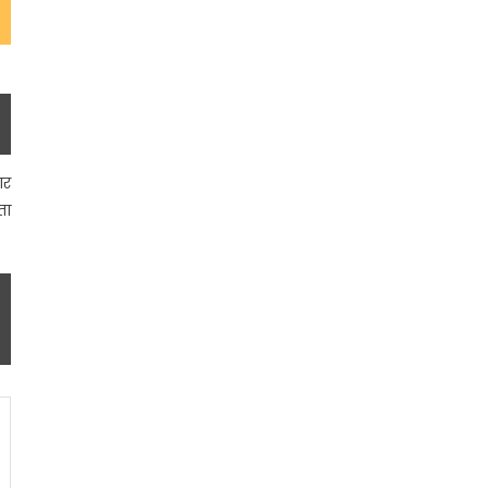
ार
ता