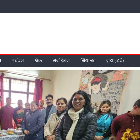
म
पर्यटन
खेल
मनोरंजन
सियासत
ज़रा हटके