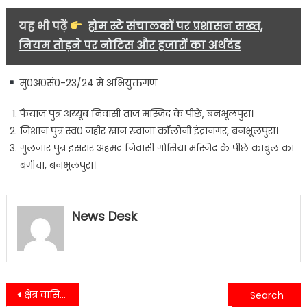
यह भी पढ़ें
होम स्टे संचालकों पर प्रशासन सख्त,
नियम तोड़ने पर नोटिस और हजारों का अर्थदंड
मु0अ0सं0-23/24 में अभियुक्तगण
फैयाज पुत्र अय्यूब निवासी ताज मस्जिद के पीछे, बनभूलपुरा।
जिशान पुत्र स्व0 जहीर खान ख्वाजा कॉलोनी इंद्रानगर, बनभूलपुरा।
गुलजार पुत्र इसरार अहमद निवासी गोसिया मस्जिद के पीछे काबुल का
बगीचा, बनभूलपुरा।
News Desk
Post
क्षेत्र वासियों की लंबे समय से चली जा रही मांग को केंद्र सरकार ने दी स्वीकृति……
गांव थाना केलाखेड़ा में दो पक्षो के बीच फायरिंग की घटना दिया गया अंजाम….