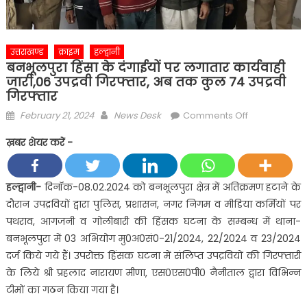
उत्तराखण्ड
क्राइम
हल्द्वानी
बनभूलपुरा हिंसा के दंगाईयों पर लगातार कार्यवाही
जारी,06 उपद्रवी गिरफ्तार, अब तक कुल 74 उपद्रवी
गिरफ्तार
Posted
Author
on
February 21, 2024
News Desk
Comments Off
on
बनभूलपुरा
ख़बर शेयर करें -
हिंसा
के
दंगाईयों
हल्द्वानी-
दिनॉक-08.02.2024 को बनभूलपुरा क्षेत्र में अतिक्रमण हटाने के
पर
दौरान उपद्रवियों द्वारा पुलिस, प्रशासन, नगर निगम व मीडिया कर्मियों पर
लगातार
पथराव, आगजनी व गोलीबारी की हिंसक घटना के सम्बन्ध में थाना-
कार्यवाही
बनभूलपुरा में 03 अभियोग मु0अ0सं0-21/2024, 22/2024 व 23/2024
जारी,06
दर्ज किये गये हैं। उपरोक्त हिंसक घटना में संलिप्त उपद्रवियों की गिरफ्तारी
उपद्रवी
गिरफ्तार,
के लिये श्री प्रहलाद नारायण मीणा, एस0एस0पी0 नैनीताल द्वारा विभिन्न
अब
टीमों का गठन किया गया है।
तक