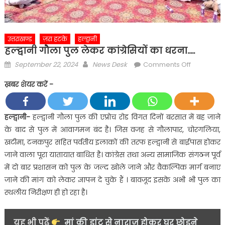
उत्तराखण्ड
ज़रा हटके
हल्द्वानी
हल्द्वानी गौला पुल लेकर कांग्रेसियों का धरना…..
Posted
Author
on
September 22, 2024
News Desk
Comments Off
on
हल्द्वानी
ख़बर शेयर करें -
गौला
पुल
लेकर
हल्द्वानी-
हल्द्वानी गौला पुल की एप्रोच रोड विगत दिनों बरसात में बह जाने
कांग्रेसियों
के बाद से पुल में आवागमन बंद है। जिस वजह से गौलापार, चोरगलिया,
का
खटीमा, टनकपुर सहित पर्वतीय इलाकों की तरफ हल्द्वानी से बाईपास होकर
धरना…..
जाने वाला पूरा यातायात बाधित है। कांग्रेस तथा अन्य सामाजिक संगठन पूर्व
में दो बार प्रशासन को पुल के जल्द खोले जाने और वैकल्पिक मार्ग बनाए
जाने की मांग को लेकर ज्ञापन दे चुके हैं । बावजूद इसके अभी भी पुल का
स्थलीय निरीक्षण ही हो रहा है।
यह भी पढ़ें
मां की डांट से नाराज होकर घर छोड़ने