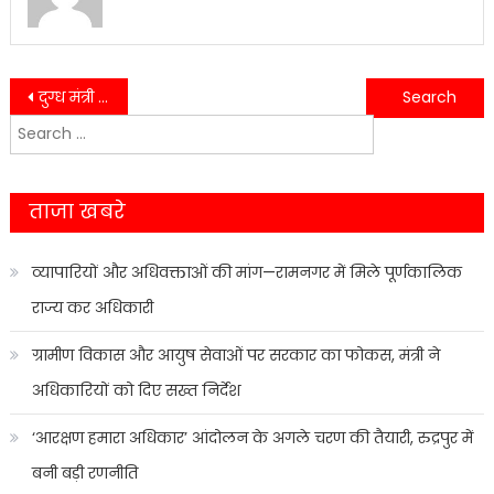
Post
दुग्ध मंत्री सौरभ बहुगुणा पहुंचे हल्द्वानी…..
हल्द्वानी- 20 दिन में गौला पुल से हल्के वाहनों की आवाजाही शुरू कराएं- दीपक……
Search
navigation
for:
ताजा खबरे
व्यापारियों और अधिवक्ताओं की मांग—रामनगर में मिले पूर्णकालिक
राज्य कर अधिकारी
ग्रामीण विकास और आयुष सेवाओं पर सरकार का फोकस, मंत्री ने
अधिकारियों को दिए सख्त निर्देश
‘आरक्षण हमारा अधिकार’ आंदोलन के अगले चरण की तैयारी, रुद्रपुर में
बनी बड़ी रणनीति