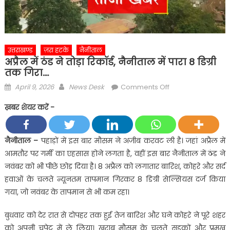
उत्तराखण्ड
ज़रा हटके
नैनीताल
अप्रैल में ठंड ने तोड़ा रिकॉर्ड, नैनीताल में पारा 8 डिग्री
तक गिरा….
Posted
Author
on
April 9, 2026
News Desk
Comments Off
on
अप्रैल
ख़बर शेयर करें -
में
ठंड
ने
नैनीताल
–
पहाड़ों में इस बार मौसम ने अजीब करवट ली है। जहां अप्रैल में
तोड़ा
आमतौर पर गर्मी का एहसास होने लगता है, वहीं इस बार नैनीताल में ठंड ने
रिकॉर्ड,
नवंबर को भी पीछे छोड़ दिया है। 8 अप्रैल को लगातार बारिश, कोहरे और सर्द
नैनीताल
हवाओं के चलते न्यूनतम तापमान गिरकर 8 डिग्री सेल्सियस दर्ज किया
में
गया, जो नवंबर के तापमान से भी कम रहा।
पारा
8
बुधवार को देर रात से दोपहर तक हुई तेज बारिश और घने कोहरे ने पूरे शहर
डिग्री
को अपनी चपेट में ले लिया। खराब मौसम के चलते सड़कों और प्रमुख
तक