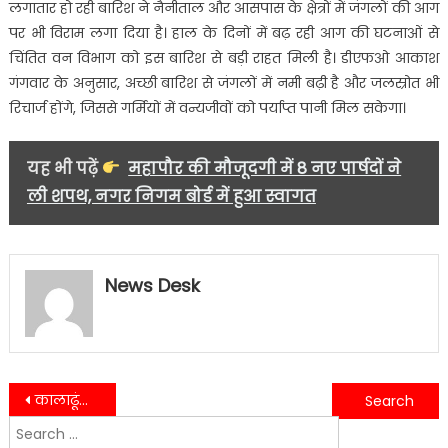
लगातार हो रही बारिश ने नैनीताल और आसपास के क्षेत्रों में जंगलों की आग
पर भी विराम लगा दिया है। हाल के दिनों में बढ़ रही आग की घटनाओं से
चिंतित वन विभाग को इस बारिश से बड़ी राहत मिली है। डीएफओ आकाश
गंगवार के अनुसार, अच्छी बारिश से जंगलों में नमी बढ़ी है और जलस्रोत भी
रिचार्ज होंगे, जिससे गर्मियों में वन्यजीवों को पर्याप्त पानी मिल सकेगा।
यह भी पढ़ें
महापौर की मौजूदगी में 8 नए पार्षदों ने
ली शपथ, नगर निगम बोर्ड में हुआ स्वागत
News Desk
Post
कालाढूंगी में बुक सेलरों पर छापेमारी, महंगी किताबें व बिना रेट की ड्रेस बेचने का खुलासा….
8.92 करोड़ की परियोजना पर सख्ती, मानसून से पहले काम पूरा करने का लक्ष्य….
Search
navigation