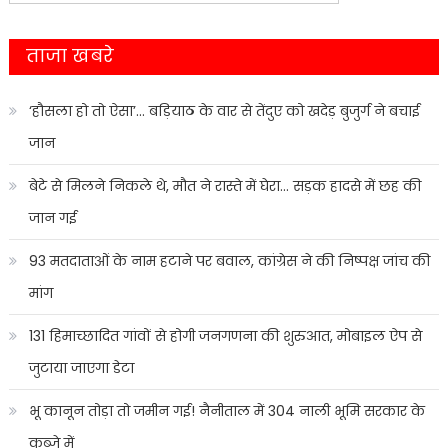
for:
ताजा खबरे
‘हौसला हो तो ऐसा’… बड़ियाठ के वार से तेंदुए को खदेड़ बुजुर्ग ने बचाई
जान
बेटे से मिलने निकले थे, मौत ने रास्ते में घेरा… सड़क हादसे में छह की
जान गई
93 मतदाताओं के नाम हटाने पर बवाल, कांग्रेस ने की निष्पक्ष जांच की
मांग
131 हिमाच्छादित गांवों से होगी जनगणना की शुरुआत, मोबाइल ऐप से
जुटाया जाएगा डेटा
भू कानून तोड़ा तो जमीन गई! नैनीताल में 304 नाली भूमि सरकार के
कब्जे में