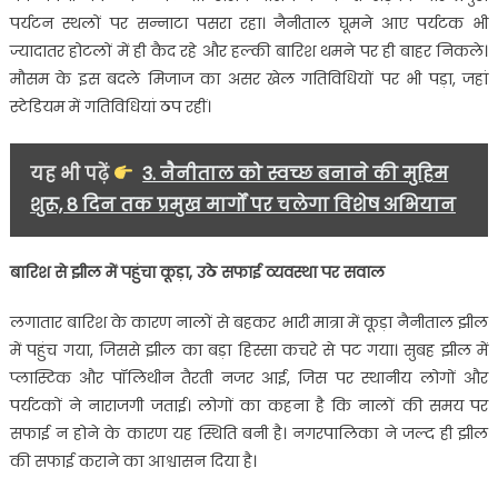
गिरा….
पर्यटन स्थलों पर सन्नाटा पसरा रहा। नैनीताल घूमने आए पर्यटक भी
ज्यादातर होटलों में ही कैद रहे और हल्की बारिश थमने पर ही बाहर निकले।
मौसम के इस बदले मिजाज का असर खेल गतिविधियों पर भी पड़ा, जहां
स्टेडियम में गतिविधियां ठप रहीं।
यह भी पढ़ें
3. नैनीताल को स्वच्छ बनाने की मुहिम
शुरू, 8 दिन तक प्रमुख मार्गों पर चलेगा विशेष अभियान
बारिश से झील में पहुंचा कूड़ा
,
उठे सफाई व्यवस्था पर सवाल
लगातार बारिश के कारण नालों से बहकर भारी मात्रा में कूड़ा नैनीताल झील
में पहुंच गया, जिससे झील का बड़ा हिस्सा कचरे से पट गया। सुबह झील में
प्लास्टिक और पॉलिथीन तैरती नजर आई, जिस पर स्थानीय लोगों और
पर्यटकों ने नाराजगी जताई। लोगों का कहना है कि नालों की समय पर
सफाई न होने के कारण यह स्थिति बनी है। नगरपालिका ने जल्द ही झील
की सफाई कराने का आश्वासन दिया है।