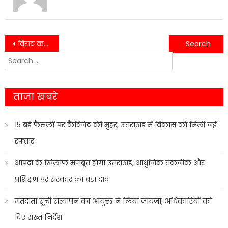
Post
विराट कवि सम्मेलन का आयोजन आगामी 20 नवम्बर को जनता इंटर कालेज में किया जाएगा…..
त्योहारों के दौरान अच्छी व्यवस्था के लिए दी बधाई- श्वेता चौबे
Search
navigation
for:
ताजा खबरे
15 बड़े फैसलों पर कैबिनेट की मुहर, उत्तराखंड में विकास को मिली नई
रफ्तार
आपदा के खिलाफ मजबूत होगा उत्तराखंड, आधुनिक तकनीक और
प्रशिक्षण पर सरकार का बड़ा दांव
मतदाता सूची सत्यापन का आयुक्त ने लिया जायजा, अधिकारियों को
दिए सख्त निर्देश