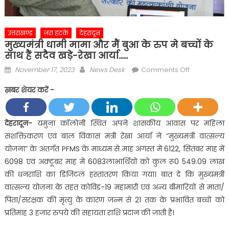
उत्तराखण्ड
ज़रा हटके
देहरादून
मुख्यमंत्री धामी मामा और मैं बुआ के रुप मे बच्चों के
साथ हैं सदैव खड़े-रेखा आर्या……
Posted
Author
on
November 17, 2023
News Desk
Comments Off
on
मुख्यमंत्री
ख़बर शेयर करें -
धामी
मामा
और
देहरादून-
यमुना कॉलोनी स्थित अपने शासकीय आवास पर महिला
मैं
सशक्तिकरण एवं बाल विकास मंत्री रेखा आर्या ने “मुख्यमंत्री वात्सल्य
बुआ
योजना” के अंतर्गत PFMS के माध्यम से माह अगस्त में 6122, सितंबर माह में
के
6098 एवं अक्टूबर माह में 6083लाभार्थियों को कुल रू0 549.09 लाख
रुप
की धनराशि का डिजिटल हस्तांतरण किया गया। बात दे कि मुख्यमंत्री
मे
बच्चों
वात्सल्य योजना के तहत कोविड-19 महामारी एवं अन्य बीमारियों से माता/
के
पिता/संरक्षक की मृत्यु के कारण जन्म से 21 तक के प्रभावित बच्चों को
साथ
प्रतिमाह 3 हजार रुपये की सहायता राशि प्रदान की जाती है।
हैं