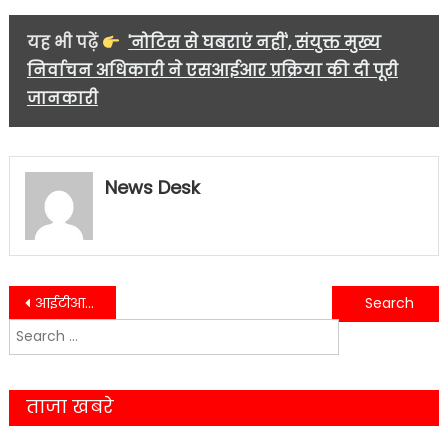
यह भी पढ़ें
'नोटिस से घबराएं नहीं', संयुक्त मुख्य
निर्वाचन अधिकारी ने एसआईआर प्रक्रिया की दी पूरी
जानकारी
News Desk
Post
आईटीआई बेतालघाट में रोजगार का बड़ा अवसर, अशोक लीलैंड कैंपस में 16 प्रशिक्षार्थियों का चयन
रिक्शों में महिलाओं को बनाती थी शिकार, मथुरा की चोरनी हल्द्वानी में पकड़ी गई
Search
navigation
for:
ताजा खबरे