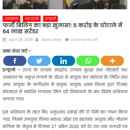
उत्तराखण्ड
ज़रा हटके
हल्द्वानी
फर्जी बिलिंग का बड़ा खुलासा: 5 करोड़ के घोटाले में
64 लाख सरेंडर
Posted
Author
on
April 28, 2026
News Desk
Comments Off
on
फर्जी
ख़बर शेयर करें -
बिलिंग
का
बड़ा
हल्द्वानी –
राज्य के राजस्व संवर्द्धन, राजस्व सुरक्षा तथा जीएसटी कर
खुलासा:
अपवंचन पर अंकुश लगाने के उद्देश्य से आयुक्त कर महोदया के निर्देश तथा
5
अपर आयुक्त के मार्गदर्शन में संयुक्त आयुक्त श्याम तिरूवा द्वारा टिम्बर
करोड़
प्रोडक्ट्स से संबंधित लगातार मिल रही शिकायतों के बाद विशेष अभियान
के
चलाया गया।
घोटाले
में
इस अभियान के तहत वि० अनु०शा० इकाई की दो टीमों का गठन किया
64
गया, जिसमें उपायुक्त विनय प्रकाश ओझा एवं सहायक आयुक्त मौ० जीशान
लाख
सरेंडर
मलिक के नेतृत्व में दिनांक 27 अप्रैल 2026 को देर रात तक तलाशी एवं