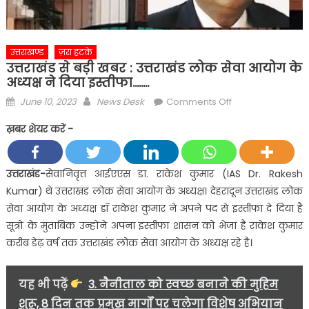
उत्तराखण्ड
ज़रा हटके
उत्तराखंड से बड़ी खबर : उत्तराखंड लोक सेवा आयोग के
अध्यक्ष ने दिया इस्तीफा……..
Posted
Author
on
June 10, 2023
News Desk
Comments Off
on
उत्तराखंड
ख़बर शेयर करें -
से
बड़ी
खबर
उत्तराखंड-
सेवानिवृत्त आईएएस डा. राकेश कुमार (IAS Dr. Rakesh
:
Kumar) थे उत्तराखंड लोक सेवा आयोग के अध्यक्ष। देहरादून उत्तराखंड लोक
उत्तराखंड
सेवा आयोग के अध्यक्ष डॉ राकेश कुमार ने अपने पद से इस्तीफा दे दिया है
लोक
सूत्रों के मुताबिक उन्होंने अपना इस्तीफा शासन को भेजा है राकेश कुमार
सेवा
करीब डेढ़ वर्ष तक उत्तराखंड लोक सेवा आयोग के अध्यक्ष रहे है।
आयोग
के
अध्यक्ष
यह भी पढ़ें
3. नैनीताल को स्वच्छ बनाने की मुहिम
ने
शुरू, 8 दिन तक प्रमुख मार्गों पर चलेगा विशेष अभियान
दिया