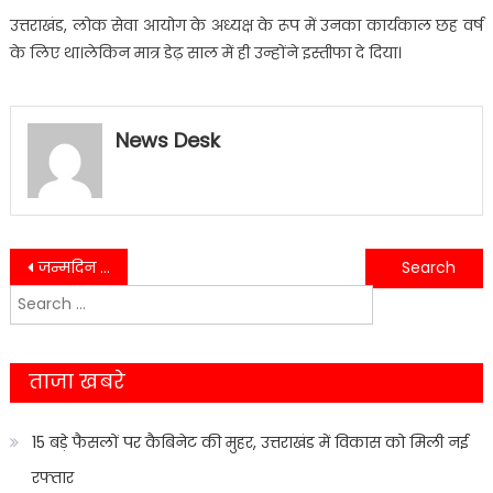
उत्तराखंड, लोक सेवा आयोग के अध्यक्ष के रूप में उनका कार्यकाल छह वर्ष
के लिए था।लेकिन मात्र डेढ़ साल में ही उन्होंने इस्तीफा दे दिया।
News Desk
Post
जन्मदिन मनाने आए इंदर रावत को मालधन की जनता ने अपनी समस्याओं से कराया अवगत………..
यहाँ युवक का प्राइवेट पार्ट काटकर हत्या,पढ़े ख़बर क्या हो सकती है प्राइवेट पार्ट काटने की वजह………
Search
navigation
for:
ताजा खबरे
15 बड़े फैसलों पर कैबिनेट की मुहर, उत्तराखंड में विकास को मिली नई
रफ्तार