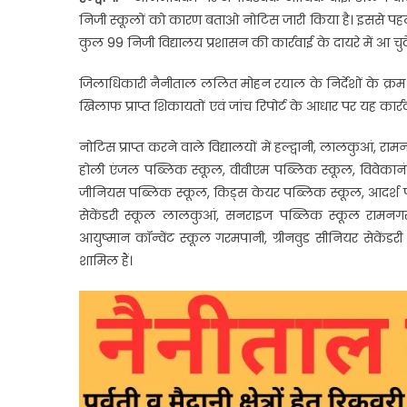
मनमान
निजी स्कूलों को कारण बताओ नोटिस जारी किया है। इससे पहले
पर
कुल 99 निजी विद्यालय प्रशासन की कार्रवाई के दायरे में आ चुके
बड़ा
एक्शन,
जिलाधिकारी नैनीताल ललित मोहन रयाल के निर्देशों के क्रम में
जिला
खिलाफ प्राप्त शिकायतों एवं जांच रिपोर्ट के आधार पर यह कार्र
प्रशासन
ने
नोटिस प्राप्त करने वाले विद्यालयों में हल्द्वानी, लालकुआं, 
जारी
होली एंजल पब्लिक स्कूल, वीवीएम पब्लिक स्कूल, विवेकान
किए
जीनियस पब्लिक स्कूल, किड्स केयर पब्लिक स्कूल, आदर्श पब्
49
नए
सेकेंडरी स्कूल लालकुआं, सनराइज पब्लिक स्कूल रामन
नोटिस
आयुष्मान कॉन्वेंट स्कूल गरमपानी, ग्रीनवुड सीनियर सेक
शामिल हैं।