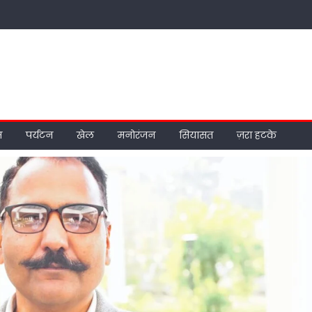
म
पर्यटन
खेल
मनोरंजन
सियासत
ज़रा हटके