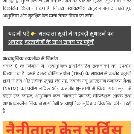
मजबूती
जा रहा है। कुल रेल लाइन का लगभग 83 प्रतिशत हिस्सा सुरंगों के भीतर
विकसित किया जा रहा है, जिससे पर्यावरणीय संतुलन बनाए रखते हुए
आधुनिक और सुरक्षित रेल ढांचा तैयार किया जा सके।
यह भी पढ़ें
मतदाता सूची में गड़बड़ी सुधारने का
अवसर, दस्तावेजों के साथ समय पर पहुंचें
अत्याधुनिक तकनीक से निर्माण
टनल-8 के निर्माण में अत्याधुनिक इंजीनियरिंग तकनीकों का उपयोग
किया गया है। इसमें टनल बोरिंग मशीन (TBM) के माध्यम से कठोर चट्टानी
क्षेत्रों में तेज और सटीक खुदाई की गई, जबकि न्यू ऑस्ट्रियन टनलिंग मैथड
(NATM) का प्रयोग जटिल और कमजोर भू-भागों में किया गया। सुरंग में
दोहरी रेल लाइन, आधुनिक जल निकासी प्रणाली, वेंटिलेशन शाफ्ट तथा
आपातकालीन निकास मार्ग जैसी अत्याधुनिक सुविधाएं विकसित की जा रही
हैं।