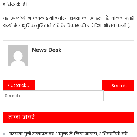
हासिल की है।
यह उपलब्धि न केवल इंजीनियरिंग क्षमता का उदाहरण है, बल्कि पहाड़ी
राज्यों में आधुनिक बुनियादी ढांचे के विकास की नई दिशा भी तय करती है।
News Desk
Post
Uttarakhand: शिक्षकों की पदोन्नति के लिए सरकार लाएगी अध्यादेश, प्रदेश में 90 फीसदी प्रधानाचार्य पद खाली
उधम सिंह नगर में “खाता किराए पर देना पड़ा भारी, साइबर ठगी में फंसे युवा”
Search
navigation
for:
ताजा खबरे
मतदाता सूची सत्यापन का आयुक्त ने लिया जायजा, अधिकारियों को