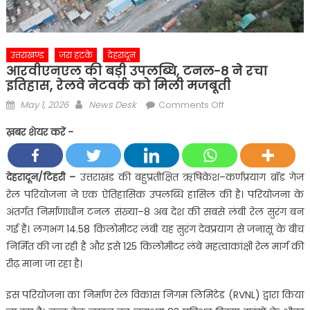
उत्तराखण्ड
ज़रा हटके
देहरादून
आरवीएनएल की बड़ी उपलब्धि, टनल-8 ने रचा
इतिहास, रेलवे नेटवर्क को मिली मजबूती
Posted
Author
on
May 1, 2026
News Desk
Comments Off
on
आरवीएनएल
ख़बर शेयर करें -
की
बड़ी
उपलब्धि,
देहरादून/टिहरी –
उत्तराखंड की बहुप्रतीक्षित ऋषिकेश–कर्णप्रयाग ब्रॉड गेज
टनल-8
रेल परियोजना ने एक ऐतिहासिक उपलब्धि हासिल की है। परियोजना के
ने
अंतर्गत निर्माणाधीन टनल संख्या–8 अब देश की सबसे लंबी रेल सुरंग बन
रचा
गई है। लगभग 14.58 किलोमीटर लंबी यह सुरंग देवप्रयाग से जनासू के बीच
इतिहास,
निर्मित की जा रही है और इसे 125 किलोमीटर लंबे महत्वाकांक्षी रेल मार्ग की
रेलवे
नेटवर्क
रीढ़ माना जा रहा है।
को
इस परियोजना का निर्माण रेल विकास निगम लिमिटेड (RVNL) द्वारा किया
मिली