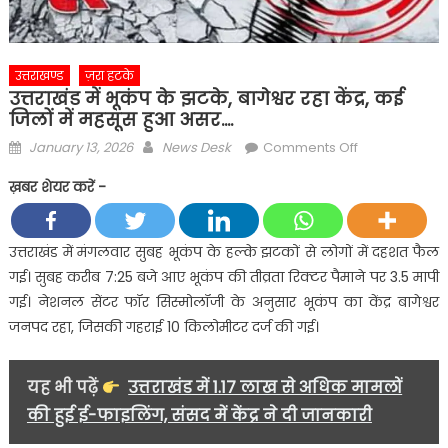
उत्तराखण्ड
ज़रा हटके
उत्तराखंड में भूकंप के झटके, बागेश्वर रहा केंद्र, कई
जिलों में महसूस हुआ असर….
Posted
Author
on
January 13, 2026
News Desk
Comments Off
on
उत्तराखंड
ख़बर शेयर करें -
में
भूकंप
के
उत्तराखंड में मंगलवार सुबह भूकंप के हल्के झटकों से लोगों में दहशत फैल
झटके,
गई। सुबह करीब 7:25 बजे आए भूकंप की तीव्रता रिक्टर पैमाने पर 3.5 मापी
बागेश्वर
गई। नेशनल सेंटर फॉर सिस्मोलॉजी के अनुसार भूकंप का केंद्र बागेश्वर
रहा
जनपद रहा, जिसकी गहराई 10 किलोमीटर दर्ज की गई।
केंद्र,
कई
जिलों
यह भी पढ़ें
उत्तराखंड में 1.17 लाख से अधिक मामलों
में
की हुई ई-फाइलिंग, संसद में केंद्र ने दी जानकारी
महसूस
हुआ