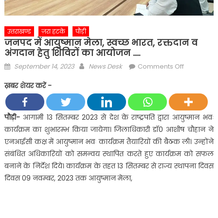
उत्तराखण्ड
ज़रा हटके
पौड़ी
जनपद में आयुष्मान मेला, स्वच्छ भारत, रक्तदान व
अंगदान हेतु शिविरों का आयोजन …..
Posted
Author
on
September 14, 2023
News Desk
Comments Off
on
जनपद
ख़बर शेयर करें -
में
आयुष्मान
मेला,
पौड़ी-
आगामी 13 सितम्बर 2023 से देश के राष्ट्रपति द्वारा आयुष्मान भवः
स्वच्छ
कार्यक्रम का शुभारम्भ किया जायेगा। जिलाधिकारी डॉ0 आशीष चौहान ने
भारत,
एनआईसी कक्ष में आयुष्मान भवः कार्यक्रम तैयारियों की बैठक ली। उन्होंने
रक्तदान
संबंधित अधिकारियों को समन्वय स्थापित करते हुए कार्यक्रम को सफल
व
बनाने के निर्देश दिये। कार्यक्रम के तहत 13 सितम्बर से राज्य स्थापना दिवस
अंगदान
हेतु
दिवस 09 नवम्बर, 2023 तक आयुष्मान मेला,
शिविरों
का
आयोजन