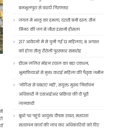
बनभूलपुरा से वारंटी गिरफ्तार
जंगल में भालू का हमला, दराती बनी ढाल; तीन
मिनट की जंग में जीता इंसानी हौसला
217 आवेदनों में से चुनी गईं 13 महिलाएं, 8 अगस्त
को होगा तीलू रौतेली पुरस्कार समारोह
डीएम ललित मोहन रयाल का बड़ा एक्शन,
भूमाफियाओं से मुक्त कराई महिला की पैतृक जमीन
‘नोटिस से घबराएं नहीं’, संयुक्त मुख्य निर्वाचन
अधिकारी ने एसआईआर प्रक्रिया की दी पूरी
जानकारी
सी
बूथों पर पहुंचे आयुक्त दीपक रावत, मतदाता
ों
सत्यापन कार्य की जांच कर अधिकारियों को दिए
ों