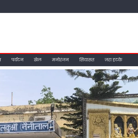
म
पर्यटन
खेल
मनोरंजन
सियासत
ज़रा हटके