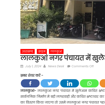
उत्तराखण्ड
क्राइम
लालकुआं
लालकुआं नगर पंचायत में खुल
Posted
Author
on
July 1, 2024
News Desk
Comments Off
on
लालकुआ
ख़बर शेयर करें -
नगर
पंचायत
में
लालकुआं-
लालकुआं नगर पंचायत में खुलेआम कथित भ्रष्टा
खुलेआम
सार्वजनिक निर्माण में बड़ी लापरवाही और कथित भ्रष्टाचार का म
कथित
का वितरण किया जाएगा तो उसमें लालकुआं नगर पंचायत पहले स्थ
भ्रष्टाचार