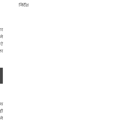
निर्देश
का
ने
 ऐ
ला
ाथ
ही
ने