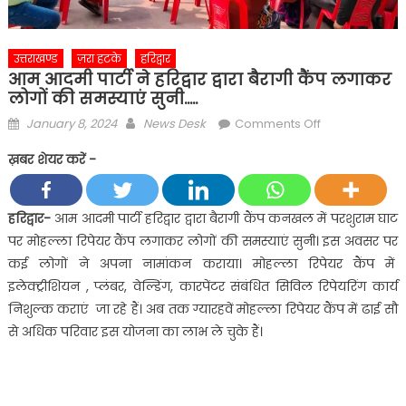
उत्तराखण्ड
ज़रा हटके
हरिद्वार
आम आदमी पार्टी ने हरिद्वार द्वारा बैरागी कैंप लगाकर
लोगों की समस्याएं सुनी…..
Posted
Author
on
January 8, 2024
News Desk
Comments Off
on
आम
ख़बर शेयर करें -
आदमी
पार्टी
ने
हरिद्वार-
आम आदमी पार्टी हरिद्वार द्वारा बैरागी कैंप कनखल में परशुराम घाट
हरिद्वार
पर मोहल्ला रिपेयर कैंप लगाकर लोगों की समस्याएं सुनी। इस अवसर पर
द्वारा
कई लोगों ने अपना नामांकन कराया। मोहल्ला रिपेयर कैंप में
बैरागी
इलेक्ट्रीशियन , प्लंबर, वेल्डिंग, कारपेंटर संबंधित सिविल रिपेयरिंग कार्य
कैंप
निशुल्क कराएं जा रहे हैं। अब तक ग्यारहवें मोहल्ला रिपेयर कैंप में ढाई सौ
लगाकर
लोगों
से अधिक परिवार इस योजना का लाभ ले चुके हैं।
की
समस्याएं
सुनी…..