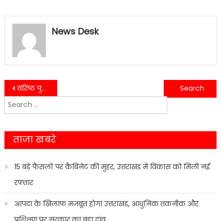
News Desk
Post
वरिष्ठ पुलिस अधीक्षक डॉक्टर मंजू नाथ टीसी द्वारा लगभग 23 निरीक्षक उप निरीक्षक का स्थानांतरण किया गया….
भारत गौरव सम्मान से नीरजा गोयल को सम्मानित किया…..
Search
navigation
for:
ताजा खबरे
15 बड़े फैसलों पर कैबिनेट की मुहर, उत्तराखंड में विकास को मिली नई
रफ्तार
आपदा के खिलाफ मजबूत होगा उत्तराखंड, आधुनिक तकनीक और
प्रशिक्षण पर सरकार का बड़ा दांव