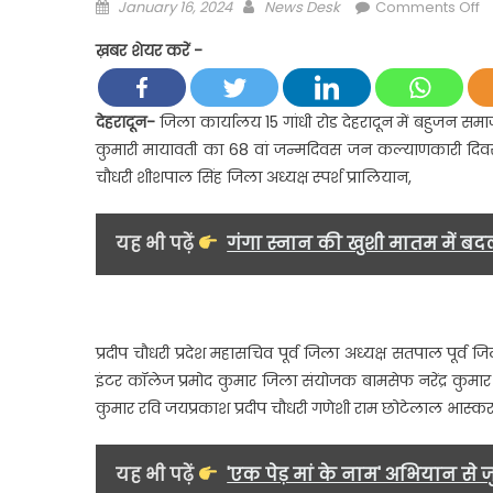
Posted
Author
o
January 16, 2024
News Desk
Comments Off
on
बड़
ख़बर शेयर करें -
ही
हर्
उ
देहरादून-
जिला कार्यालय 15 गांधी रोड देहरादून में बहुजन समाज पार्
के
कुमारी मायावती का 68 वां जन्मदिवस जन कल्याणकारी दिवस के
स
चौधरी शीशपाल सिंह जिला अध्यक्ष स्पर्श प्रालियान,
म
ग
पूर
यह भी पढ़ें
गंगा स्नान की खुशी मातम में बदल
मु
ब
कु
म
प्रदीप चौधरी प्रदेश महासचिव पूर्व जिला अध्यक्ष सतपाल पूर्व 
क
इंटर कॉलेज प्रमोद कुमार जिला संयोजक बामसेफ नरेंद्र कुमा
6
कुमार रवि जयप्रकाश प्रदीप चौधरी गणेशी राम छोटेलाल भास्क
वां
ज
यह भी पढ़ें
'एक पेड़ मां के नाम' अभियान से 