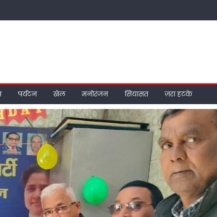
म
पर्यटन
खेल
मनोरंजन
सियासत
ज़रा हटके