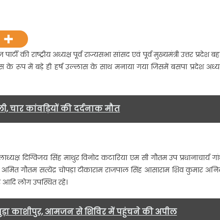
n
े
ष
ल्लास
टी की राष्ट्रीय अध्यक्ष पूर्व राज्यसभा सांसद एवं पूर्व मुख्यमंत्री उत्तर प्रदेश ब
 रूप में बड़े ही हर्ष उल्लास के साथ मनाया गया जिसमें बसपा प्रदेश अध्यक
ाथ
नाया
या
्व
ी, चार कांवड़ियों की दर्दनाक मौत
ख्यमंत्री
हन
मारी
ायावती
जिलाध्यक्ष दिग्विजय सिंह माथुर विनोद कटारिया एम सी गौतम उप प्रधानाचार्य गां
ा
र अमित गौतम सत्येंद्र चोपड़ा टीकाराम राजपाल सिंह आसाराम शिव कुमार अन
8
र आदि लोग उपस्थित रहे।
न्मदिवस….
जुड़ा काशीपुर, आमजन से शिविर में पहुंचने की अपील