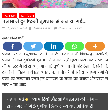
ज़रा हटके
देश-विदेश
पंजाब में दुर्गाष्टमी धूमधाम से मनाया गई……
Posted
Author
on
April 17, 2024
News Desk
Comments Off
on
पंजाब
ख़बर शेयर करें -
में
दुर्गाष्टमी
धूमधाम
पंजाब-
लक्ष्य एजुकेशन फाउंडेशन के तत्वाधान में किशनपुरा ढकोली,
से
पंजाब में आज दुर्गाष्टमी धूमधाम से मनाया गई । इस अवसर पर पाठशाला
मनाया
की फाउंडर मेंबर्स डॉ अनुपमा वर्मा, सुश्री अंजना जी और रेखा जी, प्रीती जी,
गई……
रजनी जी विद्यमान थीं।इस अवसर पर बच्चों को श्रीमती डॉ अनुपमा वर्मा ने
बच्चों को सम्बोधित करते हुए दुर्गाष्टमी के महत्व को बताया और बच्चों ने
नृत्य – गीत आदि
यह भी पढ़ें
व्यापारियों और अधिवक्ताओं की मांग—
रामनगर में मिले पूर्णकालिक राज्य कर अधिकारी