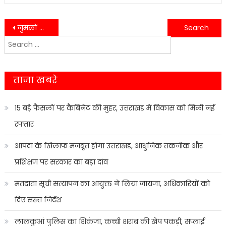
Post
जुमलों के सिवा भाजपा सरकार नहीं : अलका पाल……
दिल्ली से लग्जरी कार में आते थे चोरी करने, दंपति गिरफ्तार, मां फरार; जानें पूरा मामला…….
Search
navigation
for:
ताजा खबरे
15 बड़े फैसलों पर कैबिनेट की मुहर, उत्तराखंड में विकास को मिली नई
रफ्तार
आपदा के खिलाफ मजबूत होगा उत्तराखंड, आधुनिक तकनीक और
प्रशिक्षण पर सरकार का बड़ा दांव
मतदाता सूची सत्यापन का आयुक्त ने लिया जायजा, अधिकारियों को
दिए सख्त निर्देश
लालकुआं पुलिस का शिकंजा, कच्ची शराब की खेप पकड़ी, सप्लाई