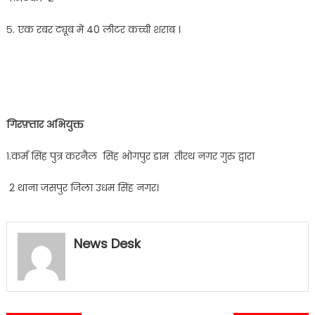
५. एक रबर ट्यूब में 40 लीटर कच्ची शराब ।
गिरफ़्तार अभियुक्त
१.कर्म सिंह पुत्र करनैल सिंह भोगपुर डाम तीरथ नगर गुरु द्वारा
2 थाना जसपुर जिला उधम सिंह नगर।
News Desk