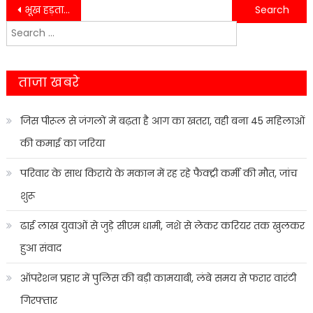
Post
भूख हड़ताल पर बैठे क्षेत्रीय पंचायत सदस्य अनुज पाठक और ग्राम प्रधान दीपक मिश्रा…
10 ग्राम स्मैक के साथ एक स्मैक तस्कर एसओजी ने किया गिरफ्तार….
Search
navigation
for:
ताजा खबरे
जिस पीरूल से जंगलों में बढ़ता है आग का खतरा, वही बना 45 महिलाओं
की कमाई का जरिया
परिवार के साथ किराये के मकान में रह रहे फैक्ट्री कर्मी की मौत, जांच
शुरू
ढाई लाख युवाओं से जुड़े सीएम धामी, नशे से लेकर करियर तक खुलकर
हुआ संवाद
ऑपरेशन प्रहार में पुलिस की बड़ी कामयाबी, लंबे समय से फरार वारंटी
गिरफ्तार