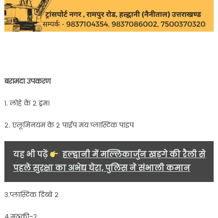
बरामदा उपकरण
१. लोहे के २ ड्रम।
२. एलूमिनयम के २ पाईप मय प्लास्टिक पाइप
यह भी पढ़ें
हल्द्वानी में मल्लिकार्जुन खड़गे की रैली से
पहले सुरक्षा का अभेद्य घेरा, पुलिस ने संभाली कमान
३.प्लास्टिक डिब्बे २
४.मठकी-२