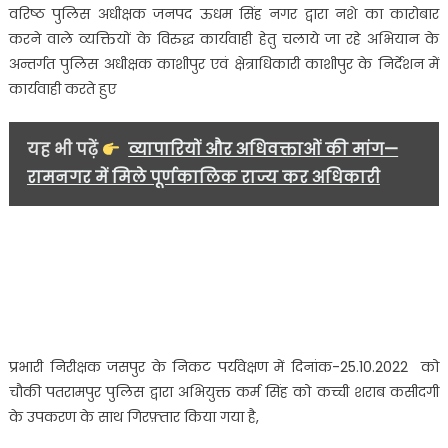
वरिष्ठ पुलिस अधीक्षक जनपद ऊधम सिंह नगर द्वारा नशे का कारोबार
तोड़
करने वाले व्यक्तियों के विरुद्ध कार्यवाही हेतु चलाये जा रहे अभियान के
कई
अन्तर्गत पुलिस अधीक्षक काशीपुर एवं क्षेत्राधिकारी काशीपुर के निर्देशन में
लीटर
कार्यवाही करते हुए
लहन
किया
नष्ट,अवैध
यह भी पढ़ें
व्यापारियों और अधिवक्ताओं की मांग—
कच्ची
रामनगर में मिले पूर्णकालिक राज्य कर अधिकारी
शराब
के
विरुद्ध
पुलिस
की
कार्यवाही…
प्रभारी निरीक्षक जसपुर के निकट पर्यवेक्षण में दिनांक-25.10.2022 को
चौकी पतरामपुर पुलिस द्वारा अभियुक्त कर्म सिंह को कच्ची शराब कसीदगी
के उपकरण के साथ गिरफ़्तार किया गया है,