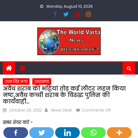
Skip
Monday, August 10, 2026
to
content
उधम सिंह नगर
उत्तराखण्ड
अवैध शराब की भट्टियां तोड़ कई लीटर लहन किया
नष्ट,अवैध कच्ची शराब के विरुद्ध पुलिस की
कार्यवाही…
Posted
Author
on
October 26, 2022
News Desk
Comments Off
on
अवैध
ख़बर शेयर करें -
शराब
की
भट्टियां