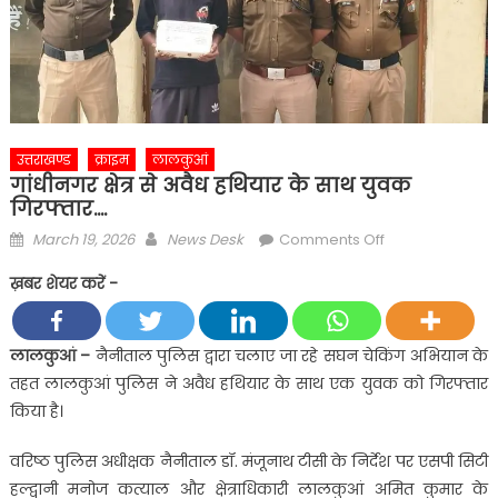
उत्तराखण्ड
क्राइम
लालकुआं
गांधीनगर क्षेत्र से अवैध हथियार के साथ युवक
गिरफ्तार….
Posted
Author
on
March 19, 2026
News Desk
Comments Off
on
गांधीनगर
ख़बर शेयर करें -
क्षेत्र
से
अवैध
लालकुआं –
नैनीताल पुलिस द्वारा चलाए जा रहे सघन चेकिंग अभियान के
हथियार
तहत लालकुआं पुलिस ने अवैध हथियार के साथ एक युवक को गिरफ्तार
के
किया है।
साथ
युवक
वरिष्ठ पुलिस अधीक्षक नैनीताल डॉ. मंजूनाथ टीसी के निर्देश पर एसपी सिटी
गिरफ्तार….
हल्द्वानी मनोज कत्याल और क्षेत्राधिकारी लालकुआं अमित कुमार के