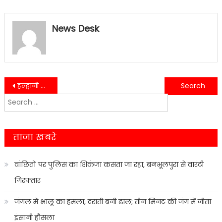
News Desk
Post
हल्द्वानी में महिला से बदसलूकी करने वाले दो युवक गिरफ्तार….
साइबर अपराध पर सरकार सख्त, 8690 करोड़ रुपये की ठगी रोकी गई….
Search
navigation
for:
ताजा खबरे
वांछितों पर पुलिस का शिकंजा कसता जा रहा, बनभूलपुरा से वारंटी
गिरफ्तार
जंगल में भालू का हमला, दराती बनी ढाल; तीन मिनट की जंग में जीता
इंसानी हौसला