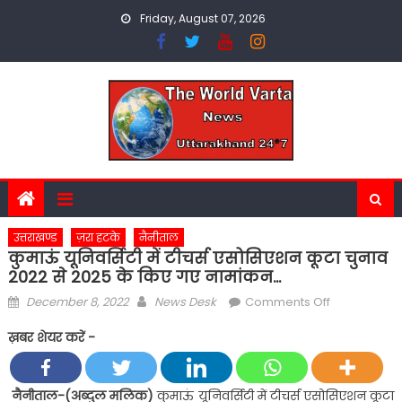
Skip
Friday, August 07, 2026
to
content
उत्तराखण्ड
ज़रा हटके
नैनीताल
कुमाऊं यूनिवर्सिटी में टीचर्स एसोसिएशन कूटा चुनाव
2022 से 2025 के किए गए नामांकन…
Posted
Author
on
December 8, 2022
News Desk
Comments Off
on
कुमाऊं
ख़बर शेयर करें -
यूनिवर्सिटी
में
टीचर्स
नैनीताल-(अब्दुल मलिक)
कुमाऊं यूनिवर्सिटी में टीचर्स एसोसिएशन कूटा