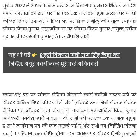
एसोसिएशन
चुनाव 2022 से 2025 के नामांकन आज किए गए। चुनाव अधिकारी जगदीश
कूटा
पपनै ने बताया की सभी पदों पर एक एक नामांकन हुआ अध्यक्ष पद पर प्रो
चुनाव
ललित तिवारी उपाध्यक्ष महिला पद पर डॉक्टर नीलू लोधियाल उपाध्यक्ष
2022
डॉक्टर दीपक कुमार ,महासचिव पद पर डॉक्टर विजय कुमार ,संयुक्त सचिव
से
2025
पद पर डॉक्टर संतोष कुमार ,डॉक्टर दीपाक्षि जोशी
के
किए
यह भी पढ़ें
शहरी विकास मंत्री राम सिंह कैड़ा का
गए
निर्देश, अधूरे कार्य जल्द पूरे करें अधिकारी
नामांकन…
कोषाध्यक्ष पद पर डॉक्टर दीपिका गोस्वामी कार्य करिणी सदस्य पदो पर
डॉक्टर अनिल बिष्ट डॉक्टर पैनी जोशी ,डॉक्टर उमंग सैनी डॉक्टर डॉक्टर
दीपिका पंत ,डॉक्टर सीमा चौहान ने नामांकन पत्र दाखिल किए। चुनाव
अधिकारी जगदीश पपनै ने बताया की सभी पदों पर एक एक नामांकन हुआ
है सभी नामांकन पत्र की जांच करली गई है और सभी का निर्विरोध जीतना
तय है । परिणाम कल घोषित होगा । इस अवसर पर डॉक्टर हिमांशु लोहनी