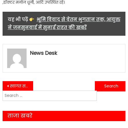
,डॉक्टर मनोज धूनी, आदि उपस्थित रहे।
यह भी पढ़ें
भूमि विवाद से वेतन भुगतान तक, आयुक्त
ने जनसुनवाई में सुनाईं राहत की खबरें
News Desk
Post
स्वागत समारोह कार्यक्रम में महामंत्री तारा चंद्र घिड़ियाल का फुट पड़ा दर्द….
CBI ने मारी रेड, मचा हड़कंप… रिश्वत लेते कमर्शियल सुपरवाइज़र गिरफ्त में….
Search
navigation
for:
ताजा खबरे