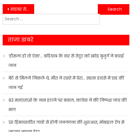
Post
साइबर सेल से कंट्रोल रूम तक SSP नैनीताल ने परखी व्यवस्थाएं, स्मार्ट पुलिसिंग पर दिया जोर
नंदा देवी एक्सप्रेस ट्रेन से गायब हुई नवविवाहिता, कानपुर से पति के साथ केदारनाथ दर्शन के लिए थी आई
Search
navigation
for:
ताजा खबरे
‘हौसला हो तो ऐसा’… बड़ियाठ के वार से तेंदुए को खदेड़ बुजुर्ग ने बचाई
जान
बेटे से मिलने निकले थे, मौत ने रास्ते में घेरा… सड़क हादसे में छह की
जान गई
93 मतदाताओं के नाम हटाने पर बवाल, कांग्रेस ने की निष्पक्ष जांच की
मांग
131 हिमाच्छादित गांवों से होगी जनगणना की शुरुआत, मोबाइल ऐप से
जुटाया जाएगा डेटा