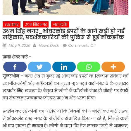
उत्तराखण्ड
उधम सिंह नगर
ज़रा हटके
उधम सिंह नगर_ओवरलोड डंपरों के आगे खड़ी हो गईं
महिलाएं, प्रदर्शनकारियों की पुलिस से हुई नोंकझोंक
Posted
Author
on
May 11, 2026
News Desk
Comments Off
on
उधम
ख़बर शेयर करें -
सिंह
नगर_ओवरलोड
डंपरों
गूलरभोज –
नगर क्षेत्र से गुजर रहे ओवरलोड डंपरों के खिलाफ रविवार को
के
स्थानीय लोगों और महिलाओं का गुस्सा फूट पड़ा। वार्ड नंबर 6 के सभासद
आगे
लखबीर सिंह लक्खा के नेतृत्व में लोगों ने कॉलोनी नंबर दो चौराहे पर डंपरों
खड़ी
का संचालन रुकवाकर जोरदार प्रदर्शन और धरना दिया।
हो
गईं
प्रदर्शन कर रहे लोगों का आरोप था कि नियमों की अनदेखी कर भारी संख्या
महिलाएं,
में ओवरलोड डंपर नगर के बीचोंबीच संचालित किए जा रहे हैं, जिससे कभी
प्रदर्शनकारियों
भी बड़ा हादसा हो सकता है। लोगों ने कहा कि तेज रफ्तार डंपरों से आमजन,
की