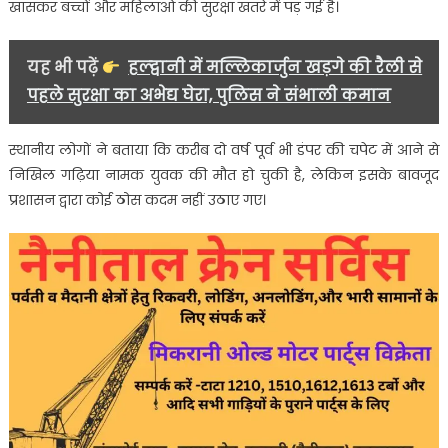
पुलिस
खासकर बच्चों और महिलाओं की सुरक्षा खतरे में पड़ गई है।
से
हुई
यह भी पढ़ें
हल्द्वानी में मल्लिकार्जुन खड़गे की रैली से
नोंकझोंक
पहले सुरक्षा का अभेद्य घेरा, पुलिस ने संभाली कमान
स्थानीय लोगों ने बताया कि करीब दो वर्ष पूर्व भी डंपर की चपेट में आने से
निखिल गढ़िया नामक युवक की मौत हो चुकी है, लेकिन इसके बावजूद
प्रशासन द्वारा कोई ठोस कदम नहीं उठाए गए।