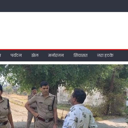
म
पर्यटन
खेल
मनोरंजन
सियासत
ज़रा हटके