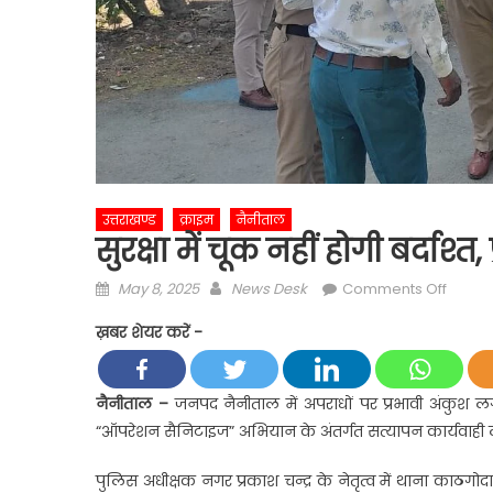
उत्तराखण्ड
क्राइम
नैनीताल
सुरक्षा में चूक नहीं होगी बर्दाश्
Posted
Author
on
May 8, 2025
News Desk
Comments Off
on
सुरक्षा
ख़बर शेयर करें -
में
चूक
नहीं
नैनीताल –
जनपद नैनीताल में अपराधों पर प्रभावी अंकुश लगान
होगी
“ऑपरेशन सैनिटाइज” अभियान के अंतर्गत सत्यापन कार्यवाही ल
बर्दाश्त,
प्रशासन
पुलिस अधीक्षक नगर प्रकाश चन्द्र के नेतृत्व में थाना काठगोदाम क्
ने