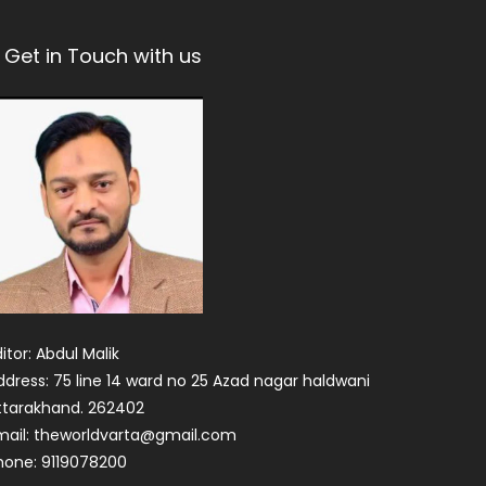
Get in Touch with us
itor: Abdul Malik
ddress: 75 line 14 ward no 25 Azad nagar haldwani
ttarakhand. 262402
mail: theworldvarta@gmail.com
hone: 9119078200