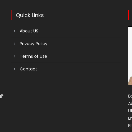
Quick Links
About US
Privacy Policy
Terms of Use
Contact
Ed
ता”
A
U
E
P