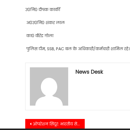
उ0नि0 दीपक कार्की
अ0उ0नि0 शंकर लाल
का0 वीरेंद्र गोला
पुलिस टीम, SSB, PAC बल के अधिकारी/कर्मचारी शामिल रहे।
News Desk
Post
ऑपरेशन सिंदूर: भारतीय सेना की सटीक कार्रवाई से गूंजा भारत, अंतरराष्ट्रीय मानवाधिकार संघ ने की सराहना